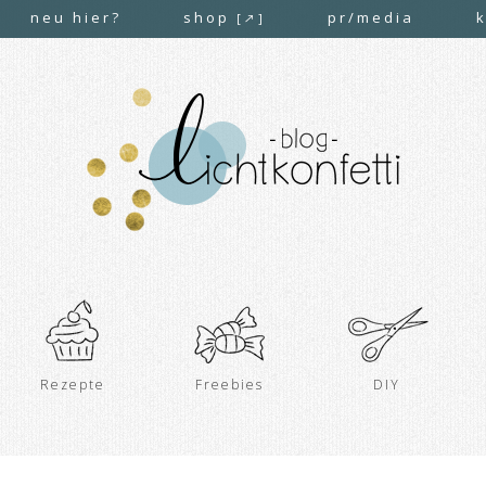
neu hier?
shop
pr/media
[↗]
Rezepte
Freebies
DIY