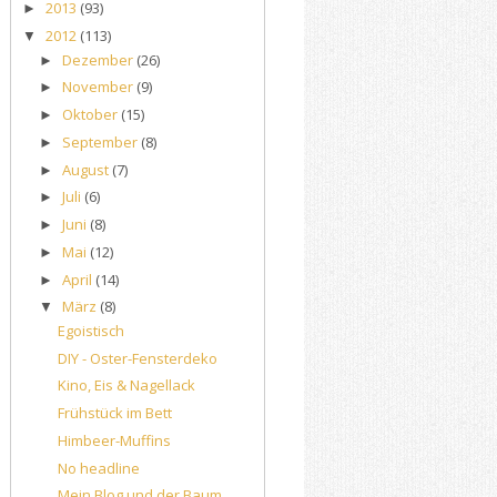
2013
(93)
►
2012
(113)
▼
Dezember
(26)
►
November
(9)
►
Oktober
(15)
►
September
(8)
►
August
(7)
►
Juli
(6)
►
Juni
(8)
►
Mai
(12)
►
April
(14)
►
März
(8)
▼
Egoistisch
DIY - Oster-Fensterdeko
Kino, Eis & Nagellack
Frühstück im Bett
Himbeer-Muffins
No headline
Mein Blog und der Baum