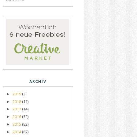
ARCHIV
2019
(3)
►
2018
(11)
►
2017
(14)
►
2016
(32)
►
2015
(82)
►
2014
(87)
►