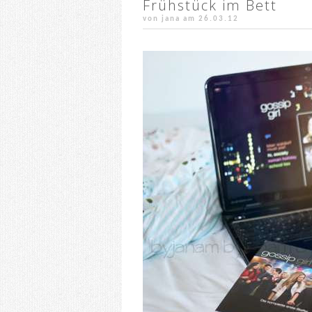
Frühstück im Bett
von jana am
26.03.12