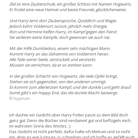
Ziel ist eine Zauberschule, ein großes Schloss mit Namen Hogwarts.
Er findet eine neue Heimat und beste Freunde, glücklicherweise.
Und Harry lernt dort Zaubersprüche, Quidditch und Magie.
Jedoch kehrt Voldemort zurück; jährlich mehr Energie.
Ron und Hermine helfen Harry, im Kampf gegen den Feind.
Sie verlieren keine Kämpfe, doch gewinnen sie auch nie.
Mit der Hilfe Dumbledors, einem sehr mächtigen Mann.
Kommt Harry an das Geheimnis von Voldemort heran.
Alle Teile seiner Seele, zerstückelt und versteckt.
Müssen sie vernichten, da er so sterben kann.
In der großen Schlacht von Hogwarts, die viele Opfer bringt,
Stehen sie sich gegenüber, von den anderen umringt.
Es kommt zum allerletzten Kampf, und der dunkle Lord geht drauf.
Somit gibt's ein Happy End, das die dunkle Macht bezwingt.
© byjanam
Ich dachte ein Gedicht über Harry Potter passt zu dem Bild doch
ganz gut. Denn die Bücher sind verdammt gut und beflügeln mich,
im wahrsten Sinne des Wortes. ;)
Das Gedicht ist nicht perfekt, dafür halte ich Metrum und so nicht
ein. Aber es war lustig es zu schreiben und ich hoffe es gefällt euch