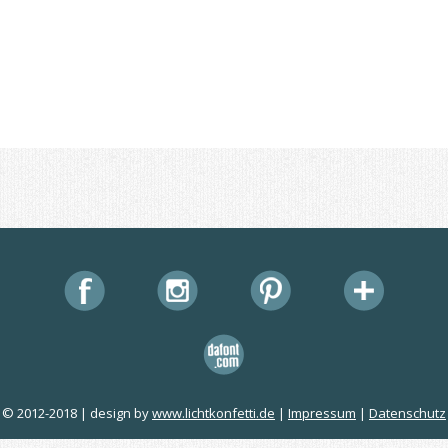
© 2012-2018 | design by
www.lichtkonfetti.de
|
Impressum
|
Datenschutz