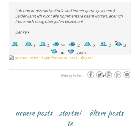
Lob und konstruktive Kritik sind immer gerne gesehen! :)
Leider kann ich nicht alle Kommentare beantworten, aber ich
freue mich riesig über jeden einzelnen!
Danke
♥
:)
:(
;)
^^
:D
:X
:O
:3
:hi:
:yeah:
Beitrag teilen:
♥
neuere posts
startsei
ältere posts
te