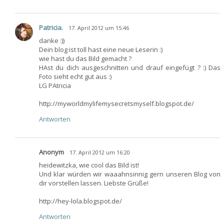
Patricia.
17. April 2012 um 15:46
danke :))
Dein blog ist toll hast eine neue Leserin :)
wie hast du das Bild gemacht ?
HAst du dich ausgeschnitten und drauf eingefügt ? :) Das
Foto sieht echt gut aus :)
LG PAtricia
http://myworldmylifemysecretsmyself.blogspot.de/
Antworten
Anonym
17. April 2012 um 16:20
heidewitzka, wie cool das Bild ist!
Und klar würden wir waaahnsinnig gern unseren Blog von
dir vorstellen lassen. Liebste Grüße!
http://hey-lola.blogspot.de/
Antworten