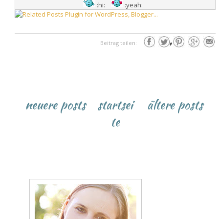
:hi:
:yeah:
Beitrag teilen:
♥
neuere posts
startsei
ältere posts
te