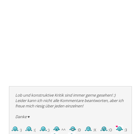
Lob und konstruktive Kritik sind immer gerne gesehen! :)
Leider kann ich nicht alle Kommentare beantworten, aber ich
freue mich riesig über jeden einzelnen!
Danke
♥
:)
:(
;)
^^
:D
:X
:O
:3