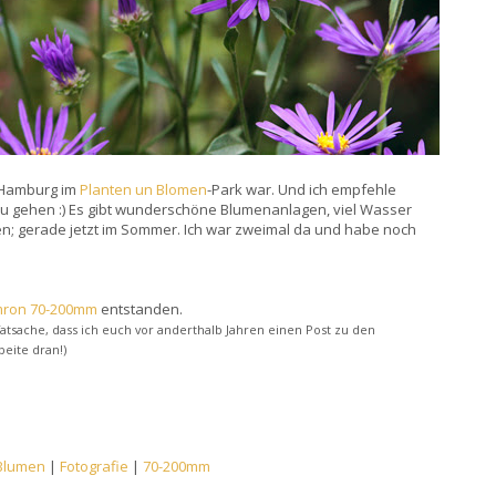
n Hamburg im
Planten un Blomen
-Park war. Und ich empfehle
 zu gehen :) Es gibt wunderschöne Blumenanlagen, viel Wasser
n; gerade jetzt im Sommer. Ich war zweimal da und habe noch
ron 70-200mm
entstanden.
Tatsache, dass ich euch vor anderthalb Jahren einen Post zu den
beite dran!)
Blumen
|
Fotografie
|
70-200mm