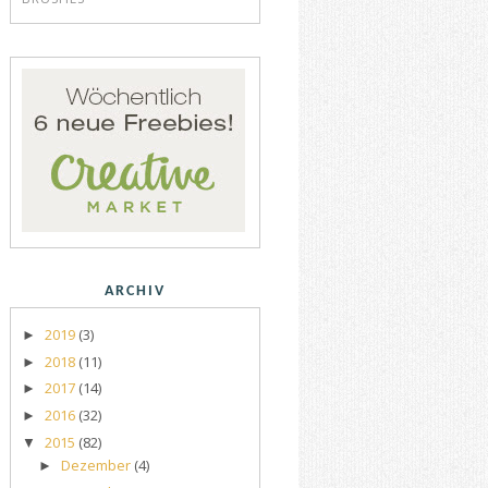
ARCHIV
2019
(3)
►
2018
(11)
►
2017
(14)
►
2016
(32)
►
2015
(82)
▼
Dezember
(4)
►