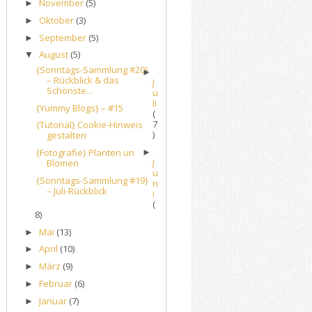
November
(5)
►
Oktober
(3)
►
September
(5)
►
August
(5)
▼
{Sonntags-Sammlung #20}
►
– Rückblick & das
J
Schönste...
u
li
{Yummy Blogs} – #15
(
7
{Tutorial} Cookie-Hinweis
)
gestalten
{Fotografie} Planten un
►
J
Blomen
u
{Sonntags-Sammlung #19}
n
– Juli-Rückblick
i
(
8)
Mai
(13)
►
April
(10)
►
März
(9)
►
Februar
(6)
►
Januar
(7)
►