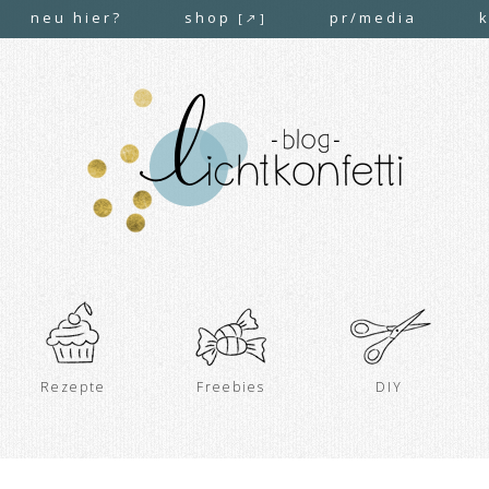
neu hier?
shop
pr/media
[↗]
Rezepte
Freebies
DIY