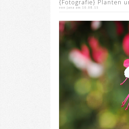
{Fotografie} Planten 
von jana am
10.08.15