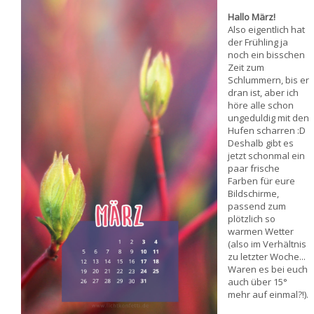
Hallo März!
Also eigentlich hat
der Frühling ja
noch ein bisschen
Zeit zum
Schlummern, bis er
dran ist, aber ich
höre alle schon
ungeduldig mit den
Hufen scharren :D
Deshalb gibt es
jetzt schonmal ein
paar frische
Farben für eure
Bildschirme,
passend zum
plötzlich so
warmen Wetter
(also im Verhältnis
zu letzter Woche...
Waren es bei euch
auch über 15°
mehr auf einmal?!).