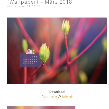
{Wallpaper} – März 2018
von jana am
07.03.18
Download:
Desktop
//
Mobil