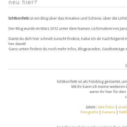
neu hier?
lichtkonfetti
ist ein Blog über das Kreative und Schöne, über die Licht
Der Blog wurde im März 2012 unter dem Namen
Lichtmalerei
von Jana
Damit du dich hier schnell zurecht findest, habe ich dir nachfolgend
her damit!
Ganz unten findest du noch mehr Infos, Blogparaden, Gastbeiträge e
lichtkonfetti ist als Fotoblog gestartet,
Mit ihr kann ich meine weiteren
wenn ihr hier für de
labels
:
alte Fotos
|
anal
Fotografie
|
Kamera
|
Nahl