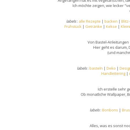
Angefangen hat es mit vegetarischen, la
Ich möchte zeigen, wie lecker "v
labels
:
alle Rezepte
|
backen
|
Blitz
Frühstück
|
Getränke
|
Kekse
|
Klein
Von Bastel-Anleitungen 
Hier geht es darum, 
(und manchma
labels
:
basteln
|
Deko
|
Desig
Handlettering
|
Ich erstelle sehr 
Ob monatliche Wallpaper, B
labels
:
Bonbons
|
Bru
Alles, was es sonst noc