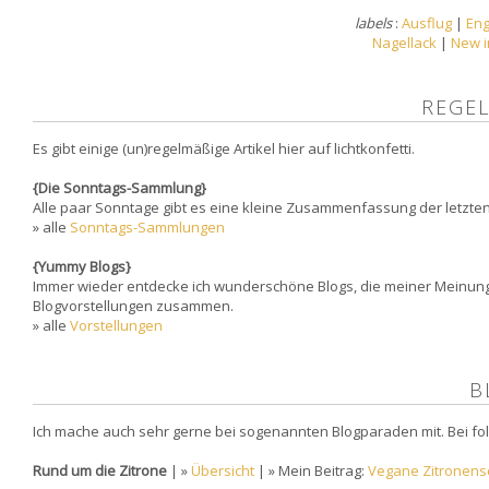
labels
:
Ausflug
|
Eng
Nagellack
|
New i
REGEL
Es gibt einige (un)regelmäßige Artikel hier auf lichtkonfetti.
{Die Sonntags-Sammlung}
Alle paar Sonntage gibt es eine kleine Zusammenfassung der letzten
» alle
Sonntags-Sammlungen
{Yummy Blogs}
Immer wieder entdecke ich wunderschöne Blogs, die meiner Meinung n
Blogvorstellungen zusammen.
» alle
Vorstellungen
B
Ich mache auch sehr gerne bei sogenannten Blogparaden mit. Bei f
Rund um die Zitrone
| »
Übersicht
| » Mein Beitrag:
Vegane Zitronensc