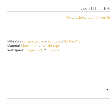
GASTBEITRÄ
Winterschokolade
|
Anker-Clu
Hilfe von:
copypastelove
//
codrops
//
Be KreaTief
Material:
Chalkboard
//
Washi Tape
Webspace:
imageshack
//
dropbox