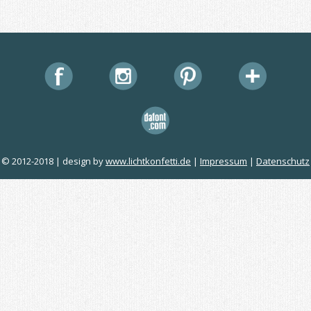
© 2012-2018 | design by
www.lichtkonfetti.de
|
Impressum
|
Datenschutz