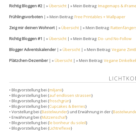
Richtig Bloggen #2
| »
Übersicht
| » Mein Beitrag:
Imagemaps & iFrame
Frühlingsvorboten
| » Mein Beitrag:
Free Printables + Wallpaper
Zeig mir deinen Wohnort
| »
Übersicht
| » Mein Beitrag:
Rattenfänger
Richtig Bloggen #1
| »
Übersicht
| » Mein Beitrag:
Do- und No-Follow
Blogger Adventskalender
| »
Übersicht
| » Mein Beitrag:
Vegane Zimt
Plätzchen-Dezember
| »
Übersicht
| » Mein Beitrag:
Vegane Dinkelke
LICHTKO
• Blogvorstellung bei {
miljanii
}
• Blogvorstellung bei {
auf endlosen strassen
}
• Blogvorstellung bei {
froschgrün
}
• Blogvorstellung bei {
Cupcakes & Berries
}
• Vorstellung bei {
Bastelwunder
} und Erwähnung in der {
Bastelwunde
• Erwähnung bei {
Mützenschaf
}
• Blogvorstellung bei {
le bonheur du soleil
}
• Blogvorstellung bei {
Lichtreflexe
}