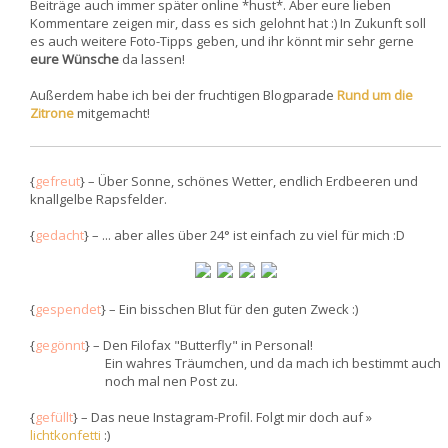
Beiträge auch immer später online *hust*. Aber eure lieben
Kommentare zeigen mir, dass es sich gelohnt hat :) In Zukunft soll
es auch weitere Foto-Tipps geben, und ihr könnt mir sehr gerne
eure Wünsche
da lassen!
Außerdem habe ich bei der fruchtigen Blogparade
Rund um die
Zitrone
mitgemacht!
{
gefreut
} – Über Sonne, schönes Wetter, endlich Erdbeeren und
knallgelbe Rapsfelder.
{
gedacht
} – ... aber alles über 24° ist einfach zu viel für mich :D
{
gespendet
} – Ein bisschen Blut für den guten Zweck :)
{
gegönnt
} – Den Filofax "Butterfly" in Personal!
Ein wahres Träumchen, und da mach ich bestimmt auch
noch mal nen Post zu.
{
gefüllt
} – Das neue Instagram-Profil. Folgt mir doch auf »
lichtkonfetti
:)