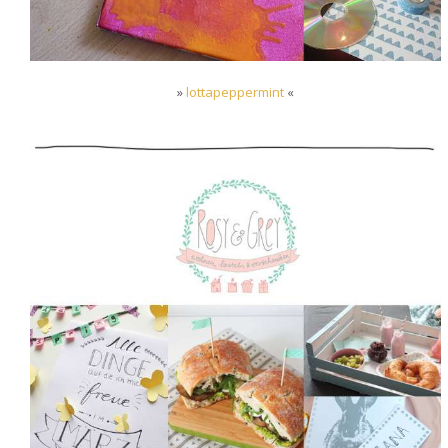
»
lottapeppermint
«