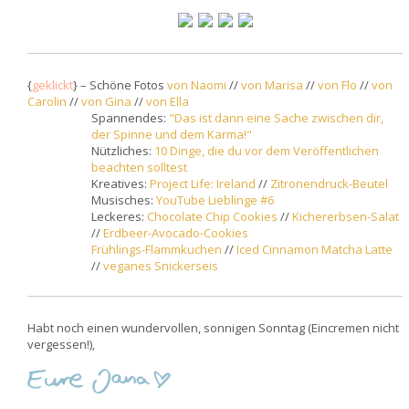
{
geklickt
} – Schöne Fotos
von Naomi
//
von Marisa
//
von Flo
//
von
Carolin
//
von Gina
//
von Ella
Spannendes:
"Das ist dann eine Sache zwischen dir,
der Spinne und dem Karma!"
Nützliches:
10 Dinge, die du vor dem Veröffentlichen
beachten solltest
Kreatives:
Project Life: Ireland
//
Zitronendruck-Beutel
Musisches:
YouTube Lieblinge #6
Leckeres:
Chocolate Chip Cookies
//
Kichererbsen-Salat
//
Erdbeer-Avocado-Cookies
Frühlings-Flammkuchen
//
Iced Cinnamon Matcha Latte
//
veganes Snickerseis
Habt noch einen wundervollen, sonnigen Sonntag (Eincremen nicht
vergessen!),