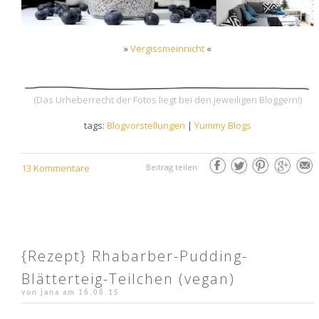
»
Vergissmeinnicht
«
(Das Urheberrecht der Fotos liegt bei den jeweiligen Bloggern!)
tags:
Blogvorstellungen
|
Yummy Blogs
13 Kommentare
Beitrag teilen:
{Rezept} Rhabarber-Pudding-
Blätterteig-Teilchen (vegan)
von jana am
16.06.15