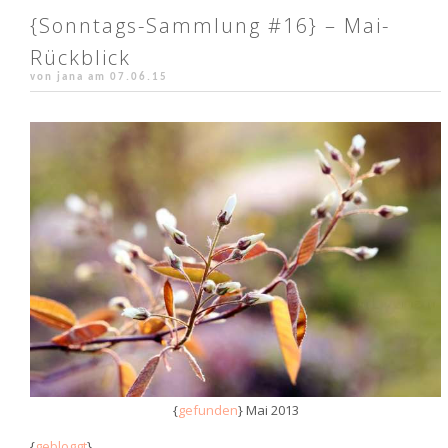
{Sonntags-Sammlung #16} – Mai-
Rückblick
von jana am
07.06.15
{
gefunden
} Mai 2013
{
gebloggt
}