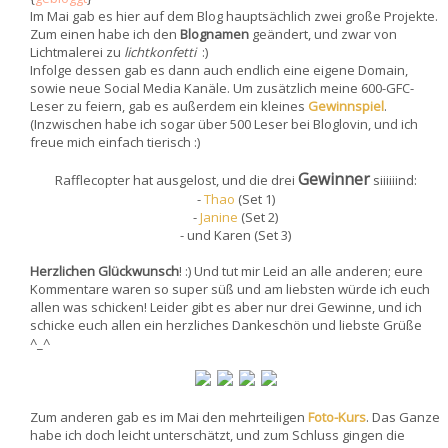
Im Mai gab es hier auf dem Blog hauptsächlich zwei große Projekte.
Zum einen habe ich den
Blognamen
geändert, und zwar von
Lichtmalerei zu
lichtkonfetti
:)
Infolge dessen gab es dann auch endlich eine eigene Domain,
sowie neue Social Media Kanäle. Um zusätzlich meine 600-GFC-
Leser zu feiern, gab es außerdem ein kleines
Gewinnspiel
.
(Inzwischen habe ich sogar über 500 Leser bei Bloglovin, und ich
freue mich einfach tierisch :)
Gewinner
Rafflecopter hat ausgelost, und die drei
siiiiiind:
-
Thao
(Set 1)
-
Janine
(Set 2)
- und Karen (Set 3)
Herzlichen Glückwunsch
! :) Und tut mir Leid an alle anderen; eure
Kommentare waren so super süß und am liebsten würde ich euch
allen was schicken! Leider gibt es aber nur drei Gewinne, und ich
schicke euch allen ein herzliches Dankeschön und liebste Grüße
^_^
Zum anderen gab es im Mai den mehrteiligen
Foto-Kurs
. Das Ganze
habe ich doch leicht unterschätzt, und zum Schluss gingen die