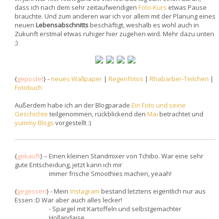
dass ich nach dem sehr zeitaufwendigen
Foto-Kurs
etwas Pause
brauchte. Und zum anderen war ich vor allem mit der Planung eines
neuen
Lebensabschnitts
beschäftigt, weshalb es wohl auch in
Zukunft erstmal etwas ruhiger hier zugehen wird. Mehr dazu unten
;)
{
gepostet
} -
neues Wallpaper
|
Regenfotos
|
Rhabarber-Teilchen
|
Fotobuch
Außerdem habe ich an der Blogparade
Ein Foto und seine
Geschichte
teilgenommen, rückblickend den
Mai
betrachtet und
yummy Blogs
vorgestellt :)
{
gekauft
} – Einen kleinen Standmixer von Tchibo. War eine sehr
gute Entscheidung, jetzt kann ich mir
immer frische Smoothies machen, yeaah!
{
gegessen
} - Mein
Instagram
bestand letztens eigentlich nur aus
Essen :D War aber auch alles lecker!
- Spargel mit Kartoffeln und selbstgemachter
Hollandaise