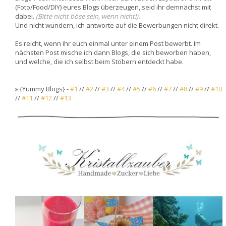
(Foto/Food/DIY) eures Blogs überzeugen, seid ihr demnächst mit
dabei.
(Bitte nicht böse sein, wenn nicht!).
Und nicht wundern, ich antworte auf die Bewerbungen nicht direkt.
Es reicht, wenn ihr euch einmal unter einem Post bewerbt. Im
nächsten Post mische ich dann Blogs, die sich beworben haben,
und welche, die ich selbst beim Stöbern entdeckt habe.
» {Yummy Blogs} -
#1
//
#2
//
#3
//
#4
//
#5
//
#6
//
#7
//
#8
//
#9
//
#10
//
#11
//
#12
//
#13