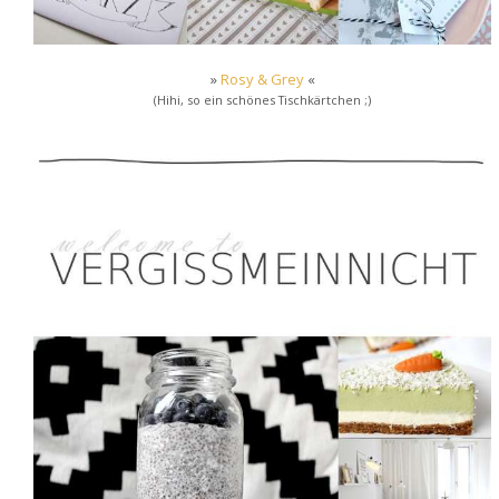
»
Rosy & Grey
«
(Hihi, so ein schönes Tischkärtchen ;)