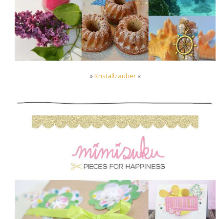
»
Kristallzauber
«