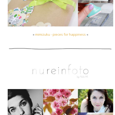
»
mimizuku - pieces for happiness
«