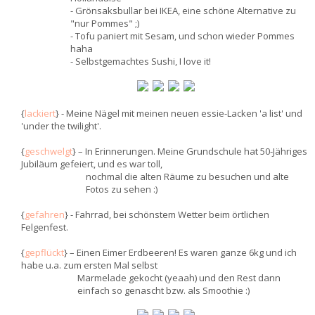
- Grönsaksbullar bei IKEA, eine schöne Alternative zu
"nur Pommes" ;)
- Tofu paniert mit Sesam, und schon wieder Pommes
haha
- Selbstgemachtes Sushi, I love it!
{
lackiert
} - Meine Nägel mit meinen neuen essie-Lacken 'a list' und
'under the twilight'.
{
geschwelgt
} – In Erinnerungen. Meine Grundschule hat 50-Jähriges
Jubiläum gefeiert, und es war toll,
nochmal die alten Räume zu besuchen und alte
Fotos zu sehen :)
{
gefahren
} - Fahrrad, bei schönstem Wetter beim örtlichen
Felgenfest.
{
gepflückt
} – Einen Eimer Erdbeeren! Es waren ganze 6kg und ich
habe u.a. zum ersten Mal selbst
Marmelade gekocht (yeaah) und den Rest dann
einfach so genascht bzw. als Smoothie :)