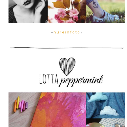
»
n u r e i n f o t o
«