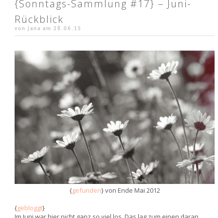
{Sonntags-Sammlung #17} – Juni-
Rückblick
von jana am
28.06.15
{
gefunden
} von Ende Mai 2012
{
gebloggt
}
Im Juni war hier nicht ganz so viel los. Das lag zum einen daran,