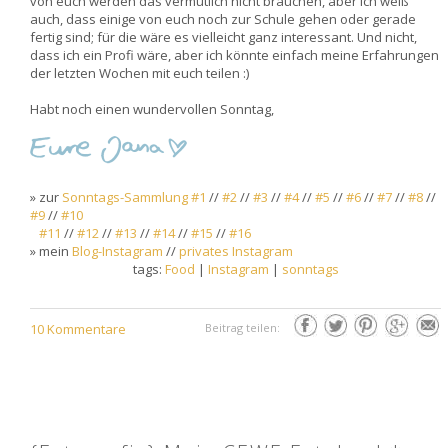
von euch werden das vermutlich nicht brauchen, aber ich weiß
auch, dass einige von euch noch zur Schule gehen oder gerade
fertig sind; für die wäre es vielleicht ganz interessant. Und nicht,
dass ich ein Profi wäre, aber ich könnte einfach meine Erfahrungen
der letzten Wochen mit euch teilen :)
Habt noch einen wundervollen Sonntag,
» zur
Sonntags-Sammlung #1
//
#2
//
#3
//
#4
//
#5
//
#6
//
#7
//
#8
//
#9
//
#10
#11
//
#12
//
#13
//
#14
//
#15
//
#16
» mein
Blog-Instagram
//
privates Instagram
tags:
Food
|
Instagram
|
sonntags
10 Kommentare
Beitrag teilen: