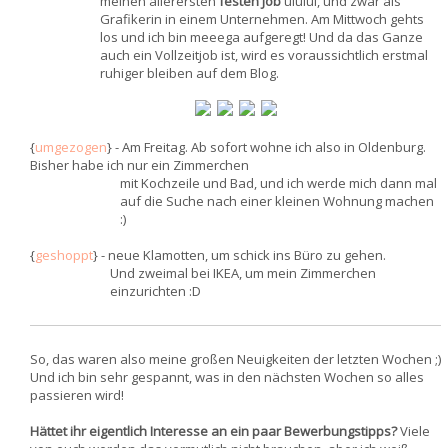
meinen allerersten
festen Job
uiuiui, und zwar als
Grafikerin in einem Unternehmen. Am Mittwoch gehts
los und ich bin meeega aufgeregt! Und da das Ganze
auch ein Vollzeitjob ist, wird es voraussichtlich erstmal
ruhiger bleiben auf dem Blog.
{
umgezogen
} - Am Freitag. Ab sofort wohne ich also in Oldenburg.
Bisher habe ich nur ein Zimmerchen
mit Kochzeile und Bad, und ich werde mich dann mal
auf die Suche nach einer kleinen Wohnung machen
:)
{
geshoppt
} - neue Klamotten, um schick ins Büro zu gehen.
Und zweimal bei IKEA, um mein Zimmerchen
einzurichten :D
So, das waren also meine großen Neuigkeiten der letzten Wochen ;)
Und ich bin sehr gespannt, was in den nächsten Wochen so alles
passieren wird!
Hättet ihr eigentlich Interesse an ein paar Bewerbungstipps?
Viele