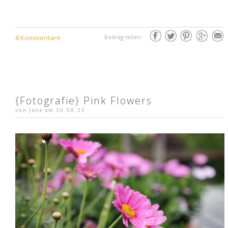
8 Kommentare
Beitrag teilen:
{Fotografie} Pink Flowers
von jana am
10.06.15