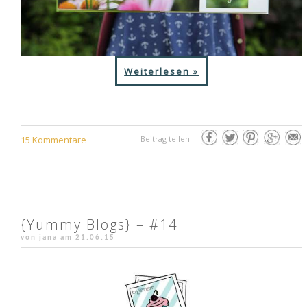
Weiterlesen »
15 Kommentare
Beitrag teilen:
{Yummy Blogs} – #14
von jana am
21.06.15