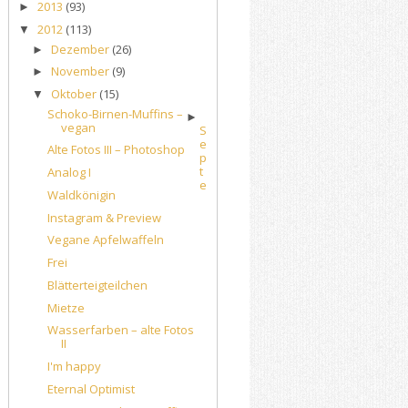
2013
(93)
►
2012
(113)
▼
Dezember
(26)
►
November
(9)
►
Oktober
(15)
▼
Schoko-Birnen-Muffins –
►
vegan
S
e
Alte Fotos III – Photoshop
p
t
Analog I
e
Waldkönigin
Instagram & Preview
Vegane Apfelwaffeln
Frei
Blätterteigteilchen
Mietze
Wasserfarben – alte Fotos
II
I'm happy
Eternal Optimist