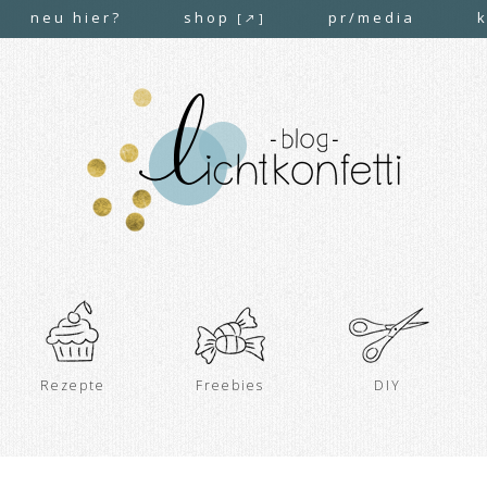
neu hier?
shop
pr/media
[↗]
Rezepte
Freebies
DIY