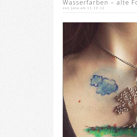
Wasserfarben – alte Fo
von jana am
11.10.12