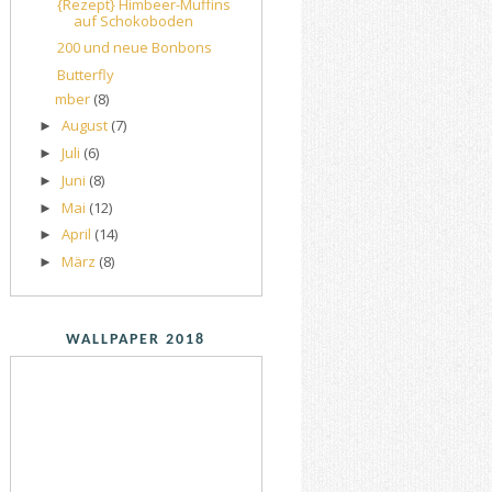
{Rezept} Himbeer-Muffins
auf Schokoboden
200 und neue Bonbons
Butterfly
mber
(8)
August
(7)
►
Juli
(6)
►
Juni
(8)
►
Mai
(12)
►
April
(14)
►
März
(8)
►
WALLPAPER 2018