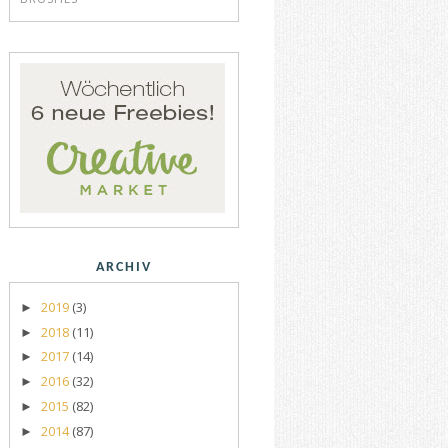
ARCHIV
2019
(3)
►
2018
(11)
►
2017
(14)
►
2016
(32)
►
2015
(82)
►
2014
(87)
►