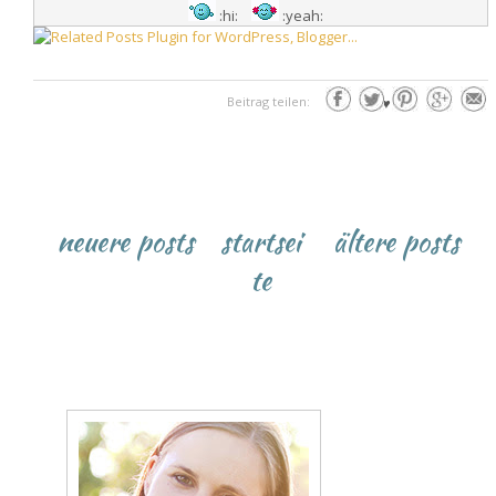
:hi:
:yeah:
Beitrag teilen:
♥
neuere posts
startsei
ältere posts
te