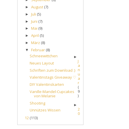
August
(7)
►
Juli
(5)
►
Juni
(7)
►
Mai
(9)
►
April
(5)
►
März
(8)
►
Februar
(8)
▼
Schneewittchen
►
J
Neues Layout
a
n
Schriften zum Download :)
u
Valentinstags Giveaway ♡
a
r
DIY Valentinskarten
(
9
Vanille-Mandel-Cupcakes
)
von Melanie
Shooting
►
2
Unnützes Wissen
0
12
(113)