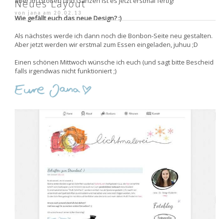
aber im Großen und Ganzen ist es jetzt erstmal fertig!
Neues Layout
von jana am
20.02.13
Wie gefällt euch das neue Design? :)
Als nächstes werde ich dann noch die Bonbon-Seite neu gestalten.
Aber jetzt werden wir erstmal zum Essen eingeladen, juhuu ;D
Einen schönen Mittwoch wünsche ich euch (und sagt bitte Bescheid
falls irgendwas nicht funktioniert ;)