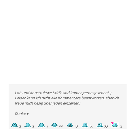
Lob und konstruktive Kritik sind immer gerne gesehen! :)
Leider kann ich nicht alle Kommentare beantworten, aber ich
freue mich riesig über jeden einzelnen!
Danke
♥
:)
:(
;)
^^
:D
:X
:O
:3