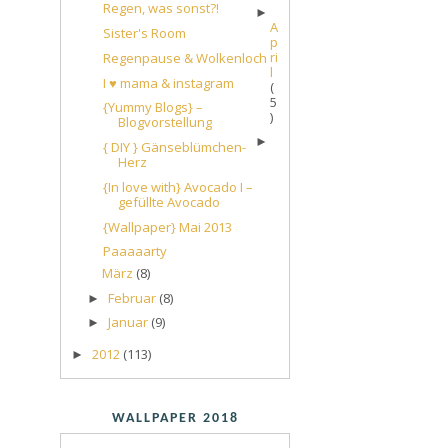
Regen, was sonst?!
►
A
Sister's Room
p
ri
Regenpause & Wolkenloch
l
I ♥ mama & instagram
(
5
{Yummy Blogs} –
)
Blogvorstellung
►
{ DIY } Gänseblümchen-
Herz
{In love with} Avocado I –
gefüllte Avocado
{Wallpaper} Mai 2013
Paaaaarty
März
(8)
Februar
(8)
►
Januar
(9)
►
2012
(113)
►
WALLPAPER 2018