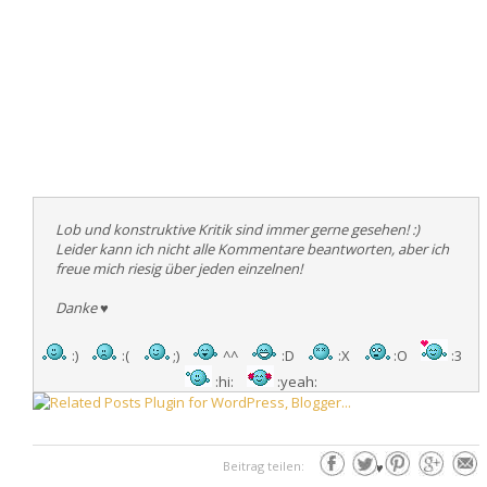
Lob und konstruktive Kritik sind immer gerne gesehen! :)
Leider kann ich nicht alle Kommentare beantworten, aber ich
freue mich riesig über jeden einzelnen!
Danke
♥
:)
:(
;)
^^
:D
:X
:O
:3
:hi:
:yeah:
Beitrag teilen:
♥