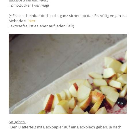
das gibt's bei Kaufland
)
· Zimt-Zucker (
wer mag
)
(* Es ist scheinbar doch nicht ganz sicher, ob das Eis völlig vegan ist.
Mehr dazu
hier
.
Laktosefrei ist es aber auf jeden Fall!)
So geht's:
· Den Blätterteig mit Backpapier auf ein Backblech geben. Je nach