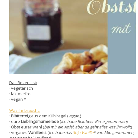
Das Rezept ist:
· vegetarisch
· laktosefrei
· vegan *
Was ihr braucht:
·
Blätterteig
aus dem Kühlregal (
vegan!
)
· eure
Lieblingsmarmelade
(
ich habe Blaubeer-Birne genommen
)
·
Obst
eurer Wahl (
bei mir ein Apfel, aber da geht alles was ihr wollt
)
· veganes
Vanilleeis
(
Ich habe das
Soja Vanille
* von Mio genommen,