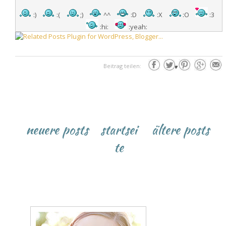
:)
:(
;)
^^
:D
:X
:O
:3
:hi:
:yeah:
Beitrag teilen:
♥
neuere posts
startsei
ältere posts
te