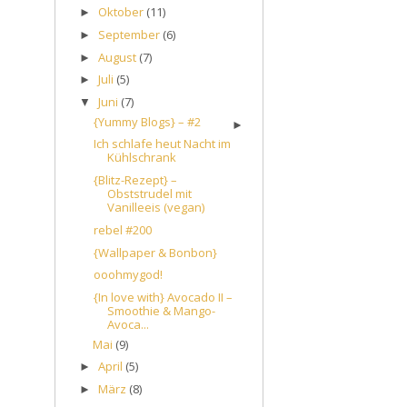
Oktober
(11)
►
September
(6)
►
August
(7)
►
Juli
(5)
►
Juni
(7)
▼
{Yummy Blogs} – #2
►
Ich schlafe heut Nacht im
Kühlschrank
{Blitz-Rezept} –
Obststrudel mit
Vanilleeis (vegan)
rebel #200
{Wallpaper & Bonbon}
ooohmygod!
{In love with} Avocado II –
Smoothie & Mango-
Avoca...
Mai
(9)
April
(5)
►
März
(8)
►