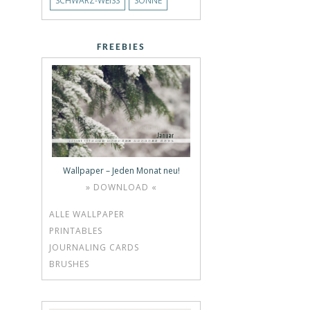
SCHWARZ-WEISS
SONNE
FREEBIES
Wallpaper – Jeden Monat neu!
» DOWNLOAD «
ALLE WALLPAPER
PRINTABLES
JOURNALING CARDS
BRUSHES