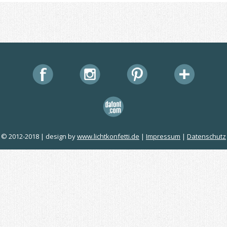
© 2012-2018 | design by
www.lichtkonfetti.de
|
Impressum
|
Datenschutz