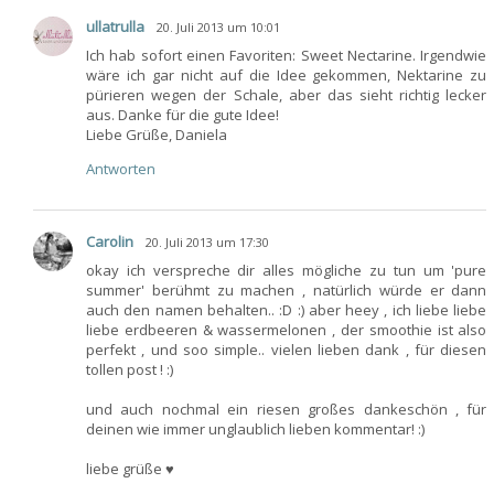
ullatrulla
20. Juli 2013 um 10:01
Ich hab sofort einen Favoriten: Sweet Nectarine. Irgendwie
wäre ich gar nicht auf die Idee gekommen, Nektarine zu
pürieren wegen der Schale, aber das sieht richtig lecker
aus. Danke für die gute Idee!
Liebe Grüße, Daniela
Antworten
Carolin
20. Juli 2013 um 17:30
okay ich verspreche dir alles mögliche zu tun um 'pure
summer' berühmt zu machen , natürlich würde er dann
auch den namen behalten.. :D :) aber heey , ich liebe liebe
liebe erdbeeren & wassermelonen , der smoothie ist also
perfekt , und soo simple.. vielen lieben dank , für diesen
tollen post ! :)
und auch nochmal ein riesen großes dankeschön , für
deinen wie immer unglaublich lieben kommentar! :)
liebe grüße ♥