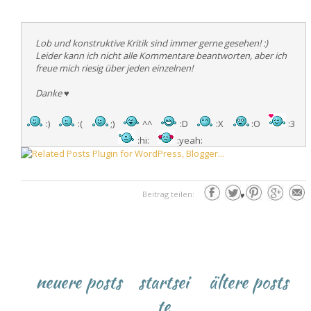
Lob und konstruktive Kritik sind immer gerne gesehen! :)
Leider kann ich nicht alle Kommentare beantworten, aber ich
freue mich riesig über jeden einzelnen!
Danke
♥
:)
:(
;)
^^
:D
:X
:O
:3
:hi:
:yeah:
Beitrag teilen:
♥
neuere posts
startsei
ältere posts
te