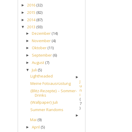
2016
(32)
►
2015
(82)
►
2014
(87)
►
2013
(93)
▼
Dezember
(14)
►
November
(4)
►
Oktober
(11)
►
September
(6)
►
August
(7)
►
Juli
(5)
▼
Lightheaded
►
J
Meine Fotoausrüstung
u
n
{Blitz-Rezepte} – Sommer-
i
Drinks
(
{Wallpaper} Juli
7
)
Summer Randoms
►
Mai
(9)
April
(5)
►