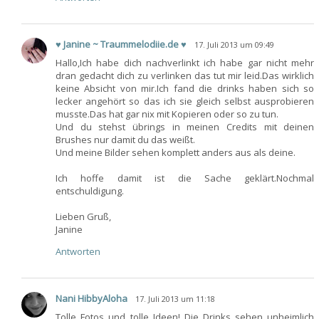
♥ Janine ~ Traummelodiie.de ♥
17. Juli 2013 um 09:49
Hallo,Ich habe dich nachverlinkt ich habe gar nicht mehr
dran gedacht dich zu verlinken das tut mir leid.Das wirklich
keine Absicht von mir.Ich fand die drinks haben sich so
lecker angehört so das ich sie gleich selbst ausprobieren
musste.Das hat gar nix mit Kopieren oder so zu tun.
Und du stehst übrings in meinen Credits mit deinen
Brushes nur damit du das weißt.
Und meine Bilder sehen komplett anders aus als deine.
Ich hoffe damit ist die Sache geklärt.Nochmal
entschuldigung.
Lieben Gruß,
Janine
Antworten
Nani HibbyAloha
17. Juli 2013 um 11:18
Tolle Fotos und tolle Ideen! Die Drinks sehen unheimlich