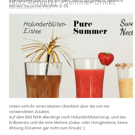
(Die Namen habe ich mir übrigens selbst ausgedacht, vielleicht
{Blitz-Rezepte} – Sommer-Drinks
werden sie ja mal berühmt :D :D)
von jana am
15.07.13
Unten seht ihr einen kleinen Überblick über die von mir
verwendeten Zutaten.
Auf dem Bild fehlt allerdings noch Holunderblütensirup, und das
Erdbeereis und die eine Melone (Galia- oder Honigmelone, keine
Ahnung :D) kamen gar nicht zum Einsatz ;)