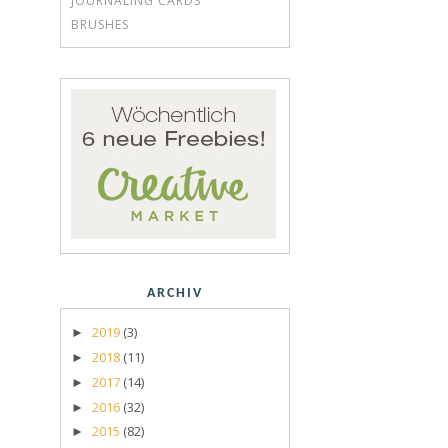
JOURNALING CARDS
BRUSHES
ARCHIV
2019
(3)
►
2018
(11)
►
2017
(14)
►
2016
(32)
►
2015
(82)
►