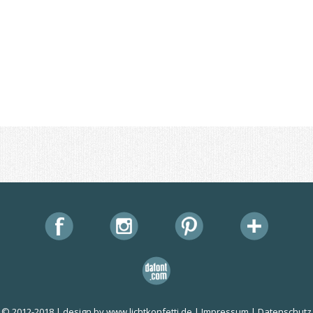
© 2012-2018 | design by
www.lichtkonfetti.de
|
Impressum
|
Datenschutz