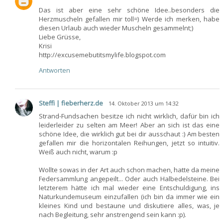
Das ist aber eine sehr schöne Idee..besonders die
Herzmuscheln gefallen mir toll=) Werde ich merken, habe
diesen Urlaub auch wieder Muscheln gesammelnt;)
Liebe Grüsse,
Krisi
http://excusemebutitsmylife.blogspot.com
Antworten
Steffi | fieberherz.de
14. Oktober 2013 um 14:32
Strand-Fundsachen besitze ich nicht wirklich, dafür bin ich
leiderleider zu selten am Meer! Aber an sich ist das eine
schöne Idee, die wirklich gut bei dir ausschaut :) Am besten
gefallen mir die horizontalen Reihungen, jetzt so intuitiv.
Weiß auch nicht, warum :p
Wollte sowas in der Art auch schon machen, hatte da meine
Federsammlung angepeilt... Oder auch Halbedelsteine. Bei
letzterem hätte ich mal wieder eine Entschuldigung, ins
Naturkundemuseum einzufallen (ich bin da immer wie ein
kleines Kind und bestaune und diskutiere alles, was, je
nach Begleitung, sehr anstrengend sein kann :p).