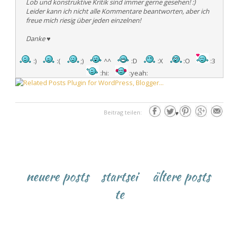
Lob und konstruktive Kritik sind immer gerne gesehen! :)
Leider kann ich nicht alle Kommentare beantworten, aber ich
freue mich riesig über jeden einzelnen!
Danke
♥
:)
:(
;)
^^
:D
:X
:O
:3
:hi:
:yeah:
Beitrag teilen:
♥
neuere posts
startsei
ältere posts
te