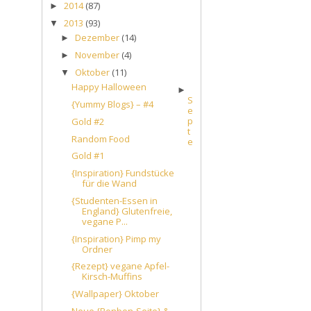
2014
(87)
►
2013
(93)
▼
Dezember
(14)
►
November
(4)
►
Oktober
(11)
▼
Happy Halloween
►
S
{Yummy Blogs} – #4
e
p
Gold #2
t
Random Food
e
Gold #1
{Inspiration} Fundstücke
für die Wand
{Studenten-Essen in
England} Glutenfreie,
vegane P...
{Inspiration} Pimp my
Ordner
{Rezept} vegane Apfel-
Kirsch-Muffins
{Wallpaper} Oktober
Neue {Bonbon-Seite} &