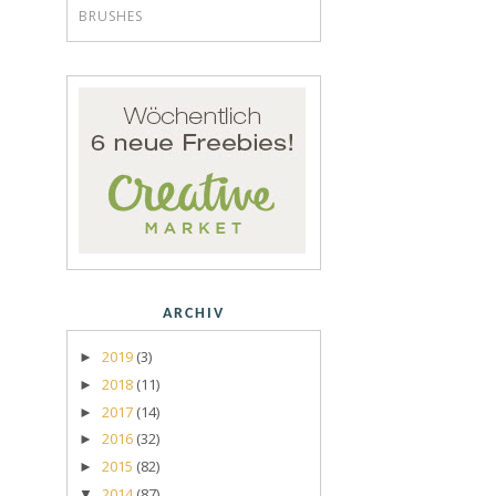
BRUSHES
ARCHIV
2019
(3)
►
2018
(11)
►
2017
(14)
►
2016
(32)
►
2015
(82)
►
2014
(87)
▼