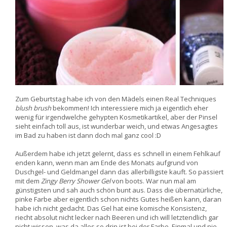
Zum Geburtstag habe ich von den Mädels einen Real Techniques
blush brush
bekommen! Ich interessiere mich ja eigentlich eher
wenig für irgendwelche gehypten Kosmetikartikel, aber der Pinsel
sieht einfach toll aus, ist wunderbar weich, und etwas Angesagtes
im Bad zu haben ist dann doch mal ganz cool :D
Außerdem habe ich jetzt gelernt, dass es schnell in einem Fehlkauf
enden kann, wenn man am Ende des Monats aufgrund von
Duschgel- und Geldmangel dann das allerbilligste kauft. So passiert
mit dem
Zingy Berry Shower Gel
von boots. War nun mal am
günstigsten und sah auch schön bunt aus. Dass die übernatürliche,
pinke Farbe aber eigentlich schon nichts Gutes heißen kann, daran
habe ich nicht gedacht. Das Gel hat eine komische Konsistenz,
riecht absolut nicht lecker nach Beeren und ich will letztendlich gar
nicht wissen, was da alles so drin ist bei der Farbe. Einmal und nie