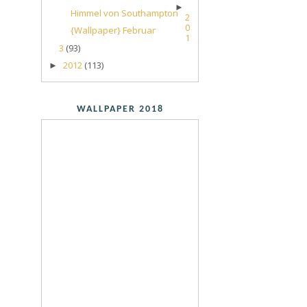
►
Himmel von Southampton
2
0
{Wallpaper} Februar
1
3
(93)
2012
(113)
►
WALLPAPER 2018