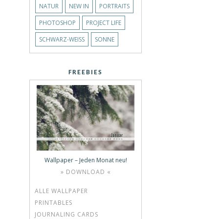
NATUR
NEW IN
PORTRAITS
PHOTOSHOP
PROJECT LIFE
SCHWARZ-WEISS
SONNE
FREEBIES
Wallpaper – Jeden Monat neu!
» DOWNLOAD «
ALLE WALLPAPER
PRINTABLES
JOURNALING CARDS