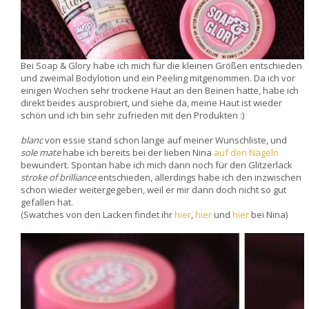
Bei Soap & Glory habe ich mich für die kleinen Größen entschieden
und zweimal Bodylotion und ein Peeling mitgenommen. Da ich vor
einigen Wochen sehr trockene Haut an den Beinen hatte, habe ich
direkt beides ausprobiert, und siehe da, meine Haut ist wieder
schön und ich bin sehr zufrieden mit den Produkten :)
blanc
von essie stand schon lange auf meiner Wunschliste, und
sole mate
habe ich bereits bei der lieben Nina
auf den Nägeln
bewundert. Spontan habe ich mich dann noch für den Glitzerlack
stroke of brilliance
entschieden, allerdings habe ich den inzwischen
schon wieder weitergegeben, weil er mir dann doch nicht so gut
gefallen hat.
(Swatches von den Lacken findet ihr
hier
,
hier
und
hier
bei Nina)