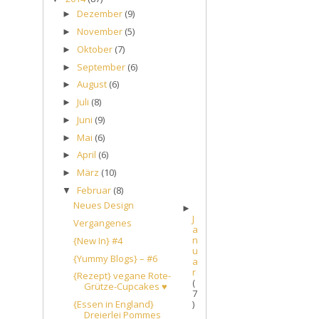
Dezember
(9)
►
November
(5)
►
Oktober
(7)
►
September
(6)
►
August
(6)
►
Juli
(8)
►
Juni
(9)
►
Mai
(6)
►
April
(6)
►
März
(10)
►
Februar
(8)
▼
Neues Design
►
J
Vergangenes
a
n
{New In} #4
u
{Yummy Blogs} – #6
a
r
{Rezept} vegane Rote-
(
Grütze-Cupcakes ♥
7
)
{Essen in England}
Dreierlei Pommes