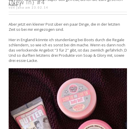
{New In} #4
habe :)
von jana am
23.02.14
Aber jetzt ein kleiner Post über ein paar Dinge, die in der letzten
Zeit so bei mir eingezogen sind.
Hier in England könnte ich stundenlang bei Boots durch die Regale
schlendern, so wie ich es sonst bei dm mache. Wenn es dann noch
das verlockende Angebot "3 für 2" gibt, ist das ziemlich gefährlich ;D
Und so durften letztens drei Produkte von Soap & Glory mit, sowie
drei essie-Lacke.