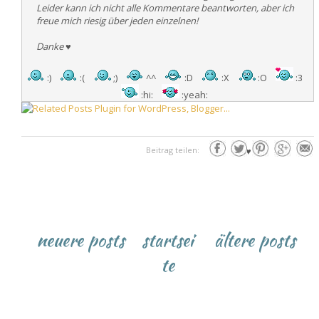
Leider kann ich nicht alle Kommentare beantworten, aber ich
freue mich riesig über jeden einzelnen!
Danke
♥
:)
:(
;)
^^
:D
:X
:O
:3
:hi:
:yeah:
Beitrag teilen:
♥
neuere posts
startsei
ältere posts
te