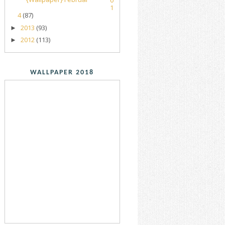
1
4
(87)
2013
(93)
►
2012
(113)
►
WALLPAPER 2018