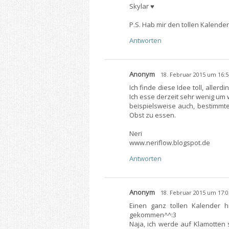
Skylar ♥
P.S. Hab mir den tollen Kalender
Antworten
Anonym
18. Februar 2015 um 16:5
Ich finde diese Idee toll, aller
Ich esse derzeit sehr wenig um 
beispielsweise auch, bestimmt
Obst zu essen.
Neri
www.neriflow.blogspot.de
Antworten
Anonym
18. Februar 2015 um 17:0
Einen ganz tollen Kalender 
gekommen^^:3
Naja, ich werde auf Klamotten 