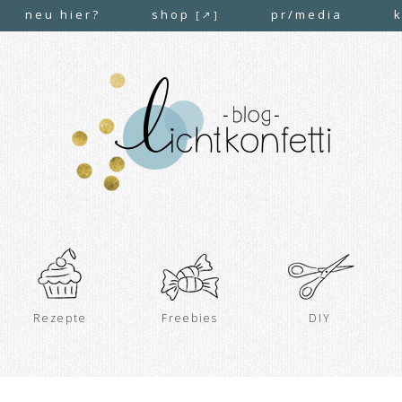
neu hier?
shop
pr/media
[↗]
Rezepte
Freebies
DIY