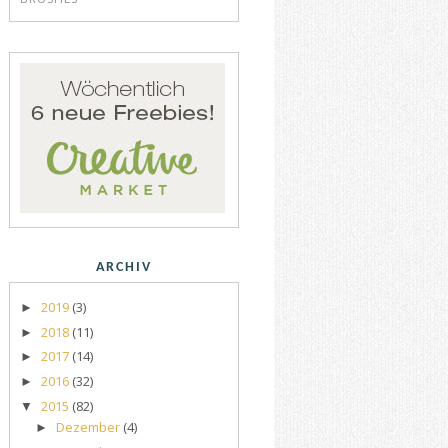
ARCHIV
2019
(3)
►
2018
(11)
►
2017
(14)
►
2016
(32)
►
2015
(82)
▼
Dezember
(4)
►