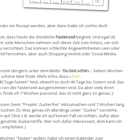
wieder ein Rezept werden, aber dann hatte ich vorhin doch
et, dass heute die christliche
Fastenzeit
beginnt. Und egal ob
ht; viele Menschen nehmen sich diese Zeit zum Anlass, um sich
u verzichten. Das können schlechte Angewohnheiten sein oder
und Fernsehen, aber auch Shopping-Verbot oder Social-Media-
enzeit übrigens unter dem Motto "
Du bist schön
– Sieben Wochen
schöne Idee finde. Mehr Infos dazu »
hier
.
 Tage Fasten" liest, obwohl es doch 46 Tage bis Ostern sind; das
ch von der Fastenzeit ausgenommen sind. Da aber viele ihren
, finde ich 7 Wochen passend, das ist nicht ganz so genau ;)
ossen, beim "Projekt: Zuckerfrei" mitzumachen und 7 Wochen lang
rsuchen :D). Was genau ich allerdings unter "Zucker" verstehe,
 auf Obst z.B. werde ich auf keinen Fall verzichten, dafür aber
gesetzte Zuckerstoffe. Wer sich dafür interessiert, dem kann ich
i
empfehlen :)
 7 Wochen "fasten" wollen, habe ich einen Kalender zum