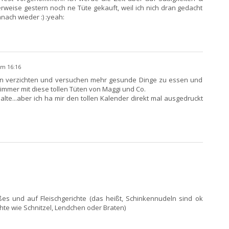
rweise gestern noch ne Tüte gekauft, weil ich nich dran gedacht
anach wieder :) :yeah:
um 16:16
en verzichten und versuchen mehr gesunde Dinge zu essen und
 immer mit diese tollen Tüten von Maggi und Co.
lte...aber ich ha mir den tollen Kalender direkt mal ausgedruckt
es und auf Fleischgerichte (das heißt, Schinkennudeln sind ok
chte wie Schnitzel, Lendchen oder Braten)