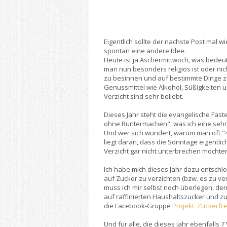
Eigentlich sollte der nächste Post mal 
spontan eine andere Idee.
Heute ist ja Aschermittwoch, was bedeut
man nun besonders religiös ist oder nic
zu besinnen und auf bestimmte Dinge z
Genussmittel wie Alkohol, Süßigkeiten 
Verzicht sind sehr beliebt.
Dieses Jahr steht die evangelische Fast
ohne Runtermachen", was ich eine sehr 
Und wer sich wundert, warum man oft "40
liegt daran, dass die Sonntage eigentli
Verzicht gar nicht unterbrechen möchten
Ich habe mich dieses Jahr dazu entschl
auf Zucker zu verzichten (bzw. es zu ve
muss ich mir selbst noch überlegen, denn
auf raffinierten Haushaltszucker und zu
die Facebook-Gruppe
Projekt: Zuckerfre
Und für alle, die dieses Jahr ebenfalls