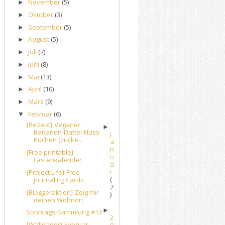
November
(5)
►
Oktober
(3)
►
September
(5)
►
August
(5)
►
Juli
(7)
►
Juni
(8)
►
Mai
(13)
►
April
(10)
►
März
(9)
►
Februar
(6)
▼
{Rezept} Veganer
►
Bananen-Dattel-Nuss-
J
Kuchen (zucke...
a
n
{Free printable}
u
Fastenkalender
a
r
{Project Life} Free
(
Journaling Cards
7
{Bloggeraktion} Zeig mir
)
deinen Wohnort
►
Sonntags-Sammlung #13
2
{Wallpaper} Februar
0