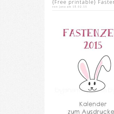
{Free printable} Fast
von jana am
18.02.15