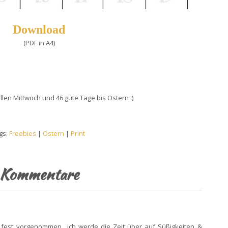
Download
(PDF in A4)
en Mittwoch und 46 gute Tage bis Ostern :)
gs:
Freebies
|
Ostern
|
Print
Kommentare
3
 fest vorgenommen.. ich werde die Zeit über auf Süßigkeiten &