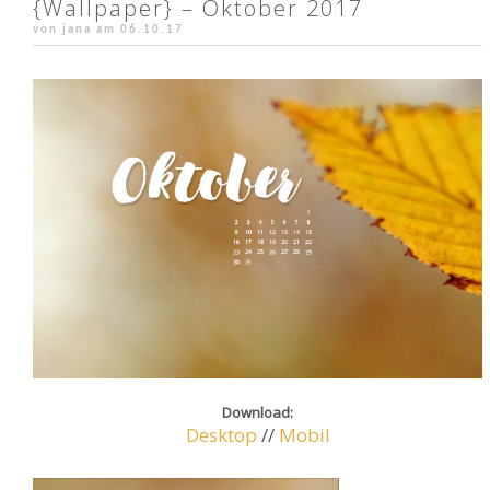
{Wallpaper} – Oktober 2017
von jana am
06.10.17
Download:
Desktop
//
Mobil