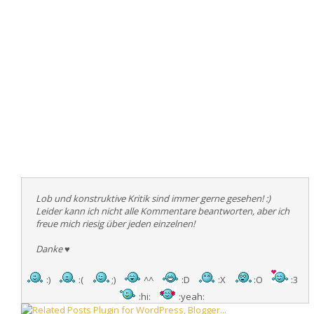
Lob und konstruktive Kritik sind immer gerne gesehen! :)
Leider kann ich nicht alle Kommentare beantworten, aber ich
freue mich riesig über jeden einzelnen!
Danke
♥
:)
:(
;)
^^
:D
:X
:O
:3
:hi:
:yeah: