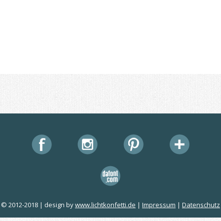
© 2012-2018 | design by
www.lichtkonfetti.de
|
Impressum
|
Datenschutz