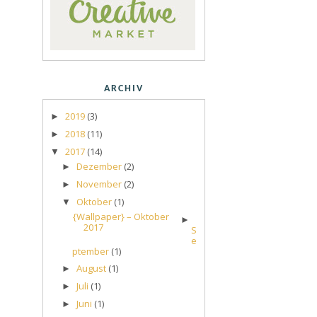
ARCHIV
2019
(3)
►
2018
(11)
►
2017
(14)
▼
Dezember
(2)
►
November
(2)
►
Oktober
(1)
▼
{Wallpaper} – Oktober
►
2017
S
e
ptember
(1)
August
(1)
►
Juli
(1)
►
Juni
(1)
►