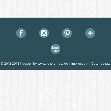
© 2012-2018 | design by
www.lichtkonfetti.de
|
Impressum
|
Datenschutz