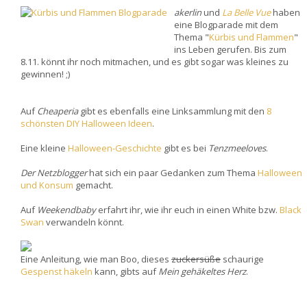
akerlin
und
La Belle Vue
haben
eine Blogparade mit dem
Thema "
Kürbis und Flammen
"
ins Leben gerufen. Bis zum
8.11. könnt ihr noch mitmachen, und es gibt sogar was kleines zu
gewinnen! ;)
Auf
Cheaperia
gibt es ebenfalls eine Linksammlung mit den
8
schönsten DIY Halloween Ideen
.
Eine kleine
Halloween-Geschichte
gibt es bei
Tenzmeeloves
.
Der Netzblogger
hat sich ein paar Gedanken zum Thema
Halloween
und Konsum
gemacht.
Auf
Weekendbaby
erfahrt ihr, wie ihr euch in einen White bzw.
Black
Swan
verwandeln könnt.
Eine Anleitung, wie man Boo, dieses
zuckersüße
schaurige
Gespenst häkeln
kann, gibts auf
Mein gehäkeltes Herz
.