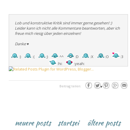
Lob und konstruktive Kritik sind immer gerne gesehen! :)
Leider kann ich nicht alle Kommentare beantworten, aber ich
freue mich riesig über jeden einzelnen!
Danke
♥
:)
:(
;)
^^
:D
:X
:O
:3
:hi:
:yeah:
Beitrag teilen:
♥
neuere posts
startsei
ältere posts