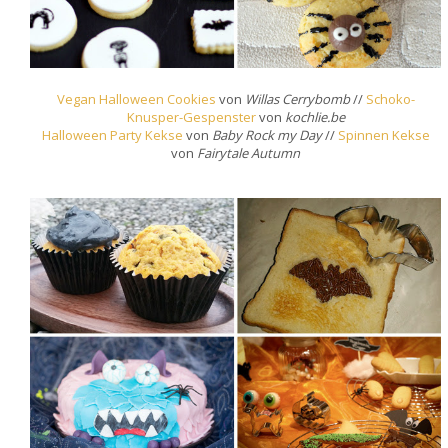
Vegan Halloween Cookies
von
Willas Cerrybomb
//
Schoko-
Knusper-Gespenster
von
kochlie.be
Halloween Party Kekse
von
Baby Rock my Day
//
Spinnen Kekse
von
Fairytale Autumn