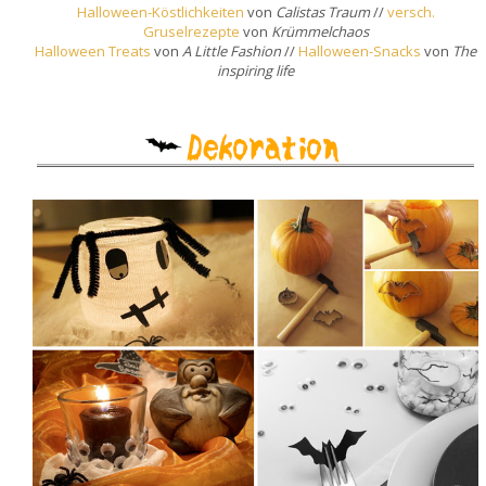
Halloween-Köstlichkeiten
von
Calistas Traum
//
versch.
Gruselrezepte
von
Krümmelchaos
Halloween Treats
von
A Little Fashion
//
Halloween-Snacks
von
The
inspiring life