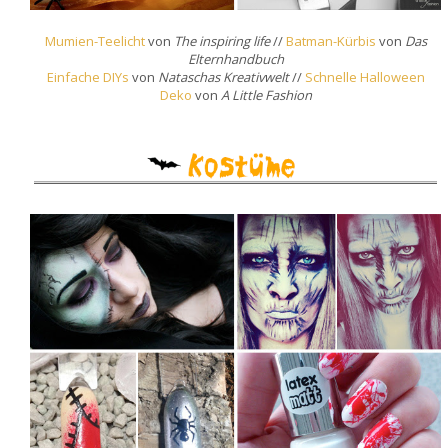
Mumien-Teelicht
von
The inspiring life
//
Batman-Kürbis
von
Das
Elternhandbuch
Einfache DIYs
von
Nataschas Kreativwelt
//
Schnelle Halloween
Deko
von
A Little Fashion