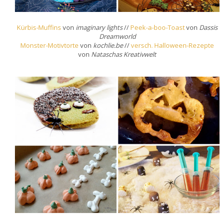
Kürbis-Muffins
von
imaginary lights
//
Peek-a-boo-Toast
von
Dassis
Dreamworld
Monster-Motivtorte
von
kochlie.be
//
versch. Halloween-Rezepte
von
Nataschas Kreativwelt