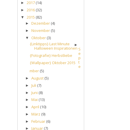
2017
(14)
►
2016
(32)
►
2015
(82)
▼
Dezember
(4)
►
November
(5)
►
Oktober
(3)
▼
{Linktipps} Last Minute
►
Halloween Inspirationen
S
e
{Fotografie} Herbstliebe
p
t
{Wallpaper} Oktober 2015
e
mber
(5)
August
(5)
►
Juli
(7)
►
Juni
(8)
►
Mai
(13)
►
April
(10)
►
März
(9)
►
Februar
(6)
►
Januar
(7)
►