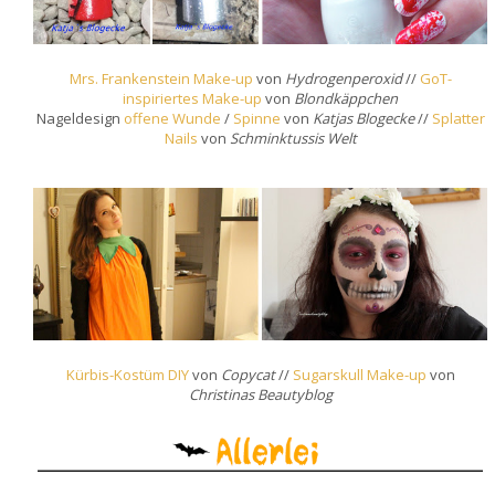
Mrs. Frankenstein Make-up
von
Hydrogenperoxid
//
GoT-
inspiriertes Make-up
von
Blondkäppchen
Nageldesign
offene Wunde
/
Spinne
von
Katjas Blogecke
//
Splatter
Nails
von
Schminktussis Welt
Kürbis-Kostüm DIY
von
Copycat
//
Sugarskull Make-up
von
Christinas Beautyblog