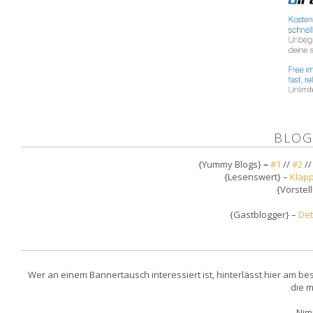
BLOG
{Yummy Blogs}
–
#1
//
#2
/
{Lesenswert} –
Klapp
{Vorstel
{Gastblogger} –
Det
Wer an einem Bannertausch interessiert ist, hinterlässt hier am b
die m
Nim