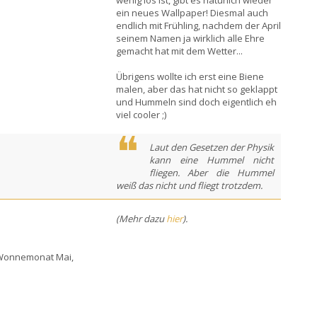
wenig los ist, gibt es natürlich wieder
ein neues Wallpaper! Diesmal auch
endlich mit Frühling, nachdem der April
seinem Namen ja wirklich alle Ehre
gemacht hat mit dem Wetter...
Übrigens wollte ich erst eine Biene
malen, aber das hat nicht so geklappt
und Hummeln sind doch eigentlich eh
viel cooler ;)
Laut den Gesetzen der Physik
kann eine Hummel nicht
fliegen. Aber die Hummel
weiß das nicht und fliegt trotzdem.
(Mehr dazu
hier
).
Wonnemonat Mai,