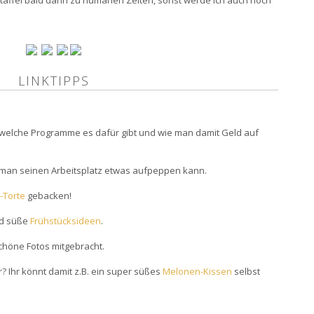
Staffel bald dann zu humanen Zeiten, sonst werde ich auch noch
LINKTIPPS
 welche Programme es dafür gibt und wie man damit Geld auf
man seinen Arbeitsplatz etwas aufpeppen kann.
Torte
gebacken!
nd süße
Frühstücksideen
.
chöne Fotos mitgebracht.
r? Ihr könnt damit z.B. ein super süßes
Melonen-Kissen
selbst