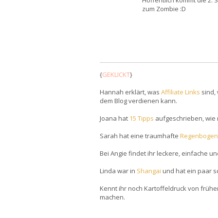
Hoffentlich kommt die 2. 
zum Zombie :D
{
GEKLICKT
}
Hannah erklärt, was
Affiliate Links
sind,
dem Blog verdienen kann.
Joana hat
15 Tipps
aufgeschrieben, wie 
Sarah hat eine traumhafte
Regenbogen-
Bei Angie findet ihr leckere, einfache u
Linda war in
Shangai
und hat ein paar s
Kennt ihr noch Kartoffeldruck von frühe
machen.