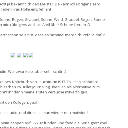
cht ja bekanntlich den Meister. Da kann ich übrigens sehr
 lieben Frau Hölle empfehlen!
. Sonne, Regen, Graupel, Sonne, Wind, Graupel, Regen, Sonne,
n mich übrigens auch im April über Schnee freuen :D
etzt schon so alt ist, dass es nichtmal mehr Schutzfolie dafür
din. War zwar kurz, aber sehr schön :)
elbes Notizbuch von Leuchtturm1917. Es ist so schööön!
bisschen im Bullet Journaling üben, so als Alternative zum
önnt ihr dann meine ersten Versuche mitverfolgen.
mit den Kollegen, yeah!
nessstudio, und direkt ist man wieder neu motiviert!
h beim Zappen auf Sixx gefunden und fand die Serie ganz cool.