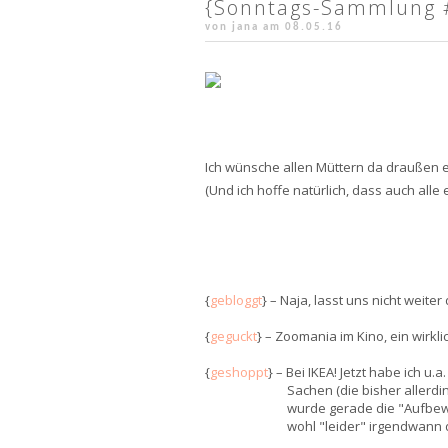
{Sonntags-Sammlung #2
von jana am
08.05.16
Ich wünsche allen Müttern da draußen 
(Und ich hoffe natürlich, dass auch alle
{
gebloggt
} – Naja, lasst uns nicht weiter
{
geguckt
} – Zoomania im Kino, ein wirkli
{
geshoppt
} – Bei IKEA! Jetzt habe ich 
Sachen (die bisher allerdi
wurde gerade die "Aufbew
wohl "leider" irgendwann 