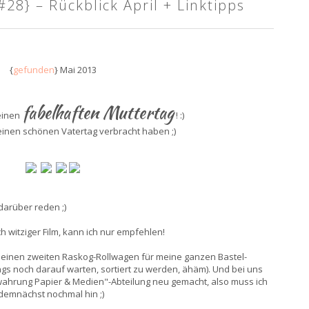
8} – Rückblick April + Linktipps
{
gefunden
} Mai 2013
fabelhaften Muttertag
einen
! :)
 einen schönen Vatertag verbracht haben ;)
 darüber reden ;)
ch witziger Film, kann ich nur empfehlen!
u.a. einen zweiten Raskog-Rollwagen für meine ganzen Bastel-
ngs noch darauf warten, sortiert zu werden, ähäm). Und bei uns
ahrung Papier & Medien"-Abteilung neu gemacht, also muss ich
demnächst nochmal hin ;)