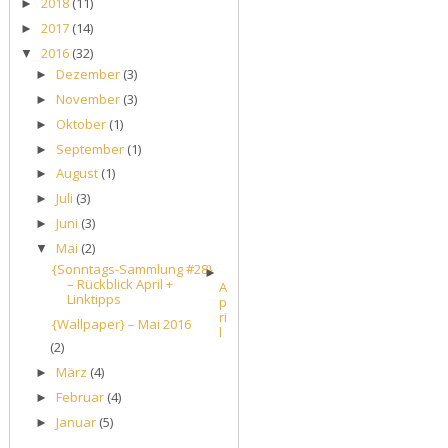
2018
(11)
►
2017
(14)
►
2016
(32)
▼
Dezember
(3)
►
November
(3)
►
Oktober
(1)
►
September
(1)
►
August
(1)
►
Juli
(3)
►
Juni
(3)
►
Mai
(2)
▼
{Sonntags-Sammlung #28}
►
– Rückblick April +
A
Linktipps
p
ri
{Wallpaper} – Mai 2016
l
(2)
März
(4)
►
Februar
(4)
►
Januar
(5)
►