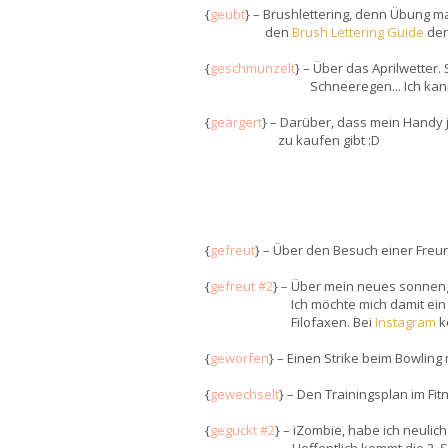
{
geübt
} – Brushlettering, denn Übung ma
den
Brush Lettering Guide
der
{
geschmunzelt
} – Über das Aprilwetter
Schneeregen... Ich kan
{
geärgert
} – Darüber, dass mein Handy j
zu kaufen gibt :D
{
gefreut
} – Über den Besuch einer Freun
{
gefreut #2
} – Über mein neues sonneng
Ich möchte mich damit ein 
Filofaxen. Bei
Instagram
k
{
geworfen
} – Einen Strike beim Bowling 
{
gewechselt
} – Den Trainingsplan im Fit
{
geguckt #2
} – iZombie, habe ich neulic