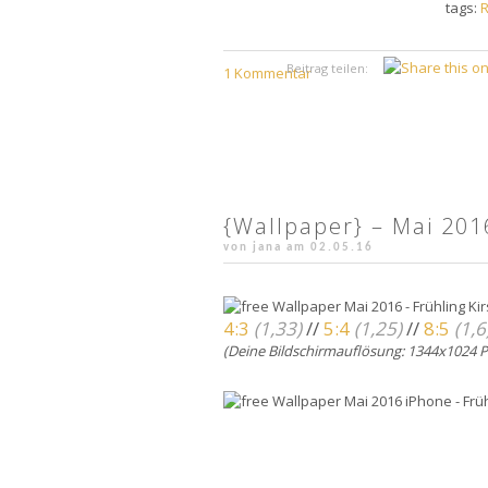
tags:
R
Beitrag teilen:
1 Kommentar
{Wallpaper} – Mai 201
von jana am
02.05.16
4:3
(1,33)
//
5:4
(1,25)
//
8:5
(1,6
(Deine Bildschirmauflösung:
1344x1024
Pi