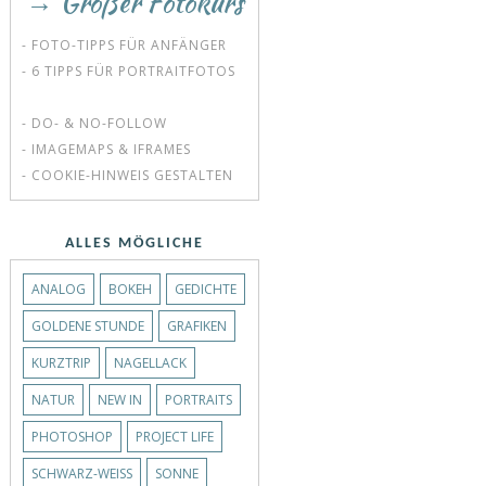
→ Großer Fotokurs
- FOTO-TIPPS FÜR ANFÄNGER
- 6 TIPPS FÜR PORTRAITFOTOS
- DO- & NO-FOLLOW
- IMAGEMAPS & IFRAMES
- COOKIE-HINWEIS GESTALTEN
ALLES MÖGLICHE
ANALOG
BOKEH
GEDICHTE
GOLDENE STUNDE
GRAFIKEN
KURZTRIP
NAGELLACK
NATUR
NEW IN
PORTRAITS
PHOTOSHOP
PROJECT LIFE
SCHWARZ-WEISS
SONNE