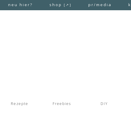
neu hier?
shop
pr/media
[↗]
Rezepte
Freebies
DIY