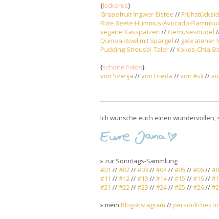
{
leckeres
}
Grapefruit-Ingwer-Eistee
//
Frühstücksid
Rote Beete-Hummus-Avocado-Flammku
vegane Kässpatzen
//
Gemüsestrudel
/
Quinoa-Bowl mit Spargel
//
gebratener S
Pudding-Streusel-Taler
//
Kokos-Chia-B
{
schöne Fotos
}
von Svenja
//
von Frieda
//
von Asli
//
vo
Ich wünsche euch einen wundervollen, 
» zur Sonntags-Sammlung
#01
//
#02
//
#03
//
#04
//
#05
//
#06
//
#0
#11
//
#12
//
#13
//
#14
//
#15
//
#16
//
#1
#21
//
#22
//
#23
//
#24
//
#25
//
#26
//
#2
» mein
Blog-Instagram
//
persönliches I