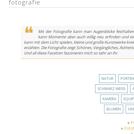
fotografie
Mit der Fotografie kann man Augenblicke festhalte
kann Momente aber auch völlig neu erfinden und ein
kann mit dem Licht spielen, kleine und große Kunstwerke krei
erzählen. Die Fotografie zeigt Schönes, Vergängliches, Ästhet
Und all diese Facetten faszinieren mich so sehr an ihr.
NATUR
PORTRA
SCHWARZ-WEISS
KAMERA
EQUI
BLUMEN
HÄ
»
F
»
Fotot
»