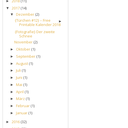
2018
(11)
►
2017
(14)
▼
Dezember
(2)
▼
{Türchen #12} – Free
►
Printable Kalender 2018
{Fotografie} Der zweite
Schnee
November
(2)
Oktober
(1)
►
September
(1)
►
August
(1)
►
Juli
(1)
►
Juni
(1)
►
Mai
(1)
►
April
(1)
►
März
(1)
►
Februar
(1)
►
Januar
(1)
►
2016
(32)
►