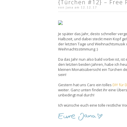
{Türchen #12} – Free 
von jana am
12.12.17
Je später das Jahr, desto schneller verg
Halbzeit, und dabei steckt mein Kopf g
der letzten Tage und Weihnachtsmusik
Weihnachtsstimmung :)
Da das Jahr nun also bald vorbei ist, ist
den letzten beiden Jahren, habe ich he
kleinen Monatsübersicht ein Türchen d
sein!
Gestern hat uns Caro ein tolles
DIY für D
weiter. Ganz unten findet ihr eine Übersi
unbedingt mal durch!
Ich wünsche euch eine tolle restliche V