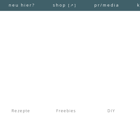
neu hier?
shop
pr/media
[↗]
Rezepte
Freebies
DIY