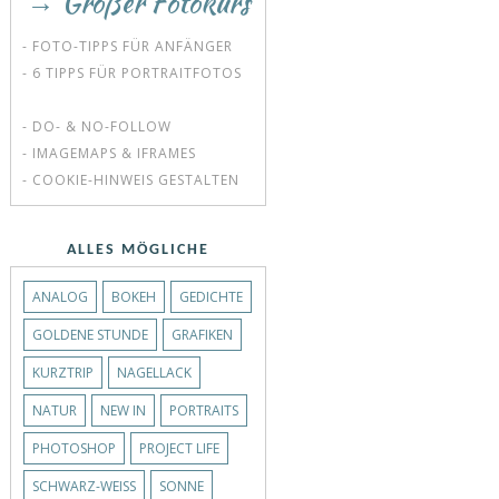
→ Großer Fotokurs
- FOTO-TIPPS FÜR ANFÄNGER
- 6 TIPPS FÜR PORTRAITFOTOS
- DO- & NO-FOLLOW
- IMAGEMAPS & IFRAMES
- COOKIE-HINWEIS GESTALTEN
ALLES MÖGLICHE
ANALOG
BOKEH
GEDICHTE
GOLDENE STUNDE
GRAFIKEN
KURZTRIP
NAGELLACK
NATUR
NEW IN
PORTRAITS
PHOTOSHOP
PROJECT LIFE
SCHWARZ-WEISS
SONNE