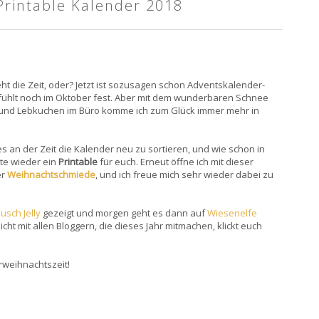
Printable Kalender 2018
eht die Zeit, oder? Jetzt ist sozusagen schon Adventskalender-
efühlt noch im Oktober fest. Aber mit dem wunderbaren Schnee
 und Lebkuchen im Büro komme ich zum Glück immer mehr in
 es an der Zeit die Kalender neu zu sortieren, und wie schon in
ute wieder ein
Printable
für euch. Erneut öffne ich mit dieser
er
Weihnachtschmiede
, und ich freue mich sehr wieder dabei zu
usch Jelly
gezeigt und morgen geht es dann auf
Wiesenelfe
cht mit allen Bloggern, die dieses Jahr mitmachen, klickt euch
orweihnachtszeit!