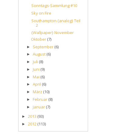
Sonntags-Sammlung #10
Sky on Fire
Southampton {analog} Teil
2
{Wallpaper} November
Oktober
(7)
September
(6)
►
August
(6)
►
Juli
(8)
►
Juni
(9)
►
Mai
(6)
►
April
(6)
►
März
(10)
►
Februar
(8)
►
Januar
(7)
►
2013
(93)
►
2012
(113)
►