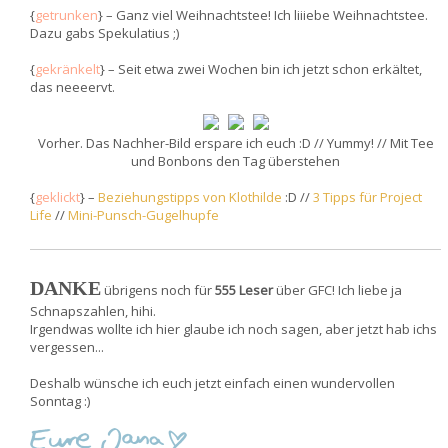
{
getrunken
} – Ganz viel Weihnachtstee! Ich liiiebe Weihnachtstee.
Dazu gabs Spekulatius ;)
{
gekränkelt
} – Seit etwa zwei Wochen bin ich jetzt schon erkältet,
das neeeervt.
Vorher. Das Nachher-Bild erspare ich euch :D // Yummy! // Mit Tee
und Bonbons den Tag überstehen
{
geklickt
} –
Beziehungstipps von Klothilde
:D //
3 Tipps für Project
Life
//
Mini-Punsch-Gugelhupfe
DANKE
übrigens noch für
555 Leser
über GFC! Ich liebe ja
Schnapszahlen, hihi.
Irgendwas wollte ich hier glaube ich noch sagen, aber jetzt hab ichs
vergessen...
Deshalb wünsche ich euch jetzt einfach einen wundervollen
Sonntag :)