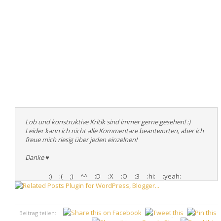
Lob und konstruktive Kritik sind immer gerne gesehen! :)
Leider kann ich nicht alle Kommentare beantworten, aber ich
freue mich riesig über jeden einzelnen!
Danke
♥
:)
:(
;)
^^
:D
:X
:O
:3
:hi:
:yeah:
Beitrag teilen:
♥