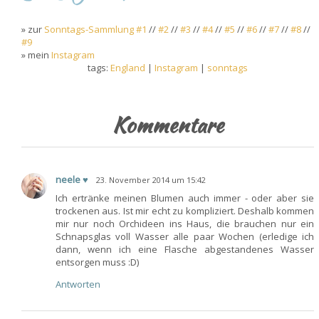
» zur
Sonntags-Sammlung #1
//
#2
//
#3
//
#4
//
#5
//
#6
//
#7
//
#8
//
#9
» mein
Instagram
tags:
England
|
Instagram
|
sonntags
Kommentare
neele ♥
23. November 2014 um 15:42
Ich ertränke meinen Blumen auch immer - oder aber sie
trockenen aus. Ist mir echt zu kompliziert. Deshalb kommen
mir nur noch Orchideen ins Haus, die brauchen nur ein
Schnapsglas voll Wasser alle paar Wochen (erledige ich
dann, wenn ich eine Flasche abgestandenes Wasser
entsorgen muss :D)
Antworten