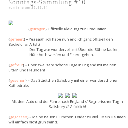
Sonntags-Sammlung #10
von jana am
23.11.14
{
getragen
} Offizielle Kleidung zur Graduation
{
gefeiert
} – Yeaaaah, ich habe nun endlich ganz offiziell den
Bachelor of Arts! :)
Der Tag war wundervoll, mit Über-die-Bühne-laufen,
Hüte-hoch-werfen und Feiern-gehen.
{
gefreut
} – Über zwei sehr schöne Tage in England mit meinen
Eltern und Freunden!
{
gesehen
} – Das Städtchen Salisbury mit einer wunderschönen
Kathedrale.
Mit dem Auto und der Fähre nach England // Regnerischer Tag in
Salisbury // Glücklich!
{
gegossen
} – Meine neuen Blümchen. Leider zu viel... Mein Daumen
will einfach nicht grün sein :D