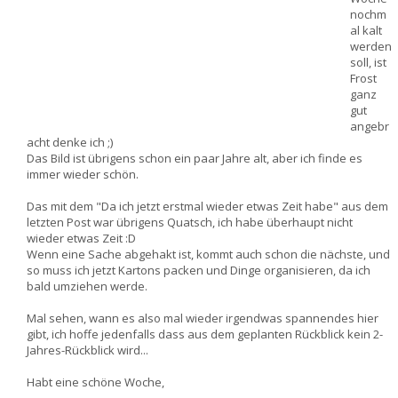
nochm
al kalt
werden
soll, ist
Frost
ganz
gut
angebr
acht denke ich ;)
Das Bild ist übrigens schon ein paar Jahre alt, aber ich finde es
immer wieder schön.
Das mit dem "Da ich jetzt erstmal wieder etwas Zeit habe" aus dem
letzten Post war übrigens Quatsch, ich habe überhaupt nicht
wieder etwas Zeit :D
Wenn eine Sache abgehakt ist, kommt auch schon die nächste, und
so muss ich jetzt Kartons packen und Dinge organisieren, da ich
bald umziehen werde.
Mal sehen, wann es also mal wieder irgendwas spannendes hier
gibt, ich hoffe jedenfalls dass aus dem geplanten Rückblick kein 2-
Jahres-Rückblick wird...
Habt eine schöne Woche,