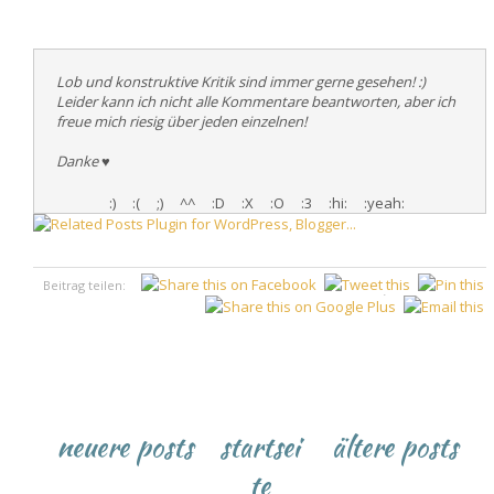
Lob und konstruktive Kritik sind immer gerne gesehen! :)
Leider kann ich nicht alle Kommentare beantworten, aber ich
freue mich riesig über jeden einzelnen!
Danke
♥
:)
:(
;)
^^
:D
:X
:O
:3
:hi:
:yeah:
Beitrag teilen:
♥
neuere posts
startsei
ältere posts
te