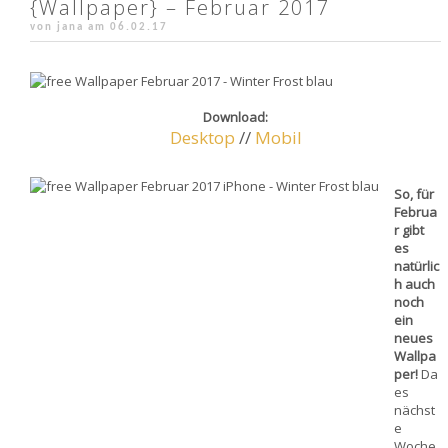
{Wallpaper} – Februar 2017
von jana am
06.02.17
Download:
Desktop
//
Mobil
So, für
Februa
r gibt
es
natürlic
h auch
noch
ein
neues
Wallpa
per!
Da
es
nächst
e
Woche