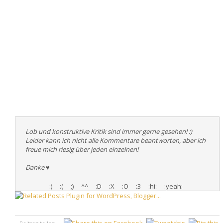
Lob und konstruktive Kritik sind immer gerne gesehen! :)
Leider kann ich nicht alle Kommentare beantworten, aber ich
freue mich riesig über jeden einzelnen!
Danke
♥
:)
:(
;)
^^
:D
:X
:O
:3
:hi:
:yeah: