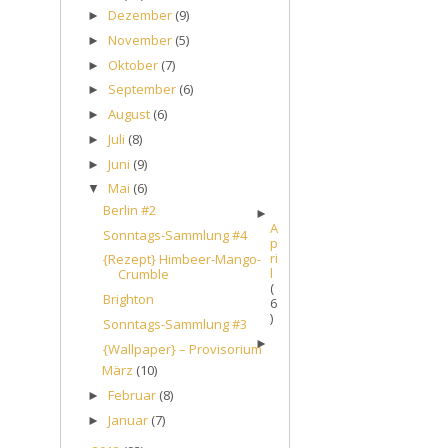
Dezember
(9)
►
November
(5)
►
Oktober
(7)
►
September
(6)
►
August
(6)
►
Juli
(8)
►
Juni
(9)
►
Mai
(6)
▼
Berlin #2
►
A
Sonntags-Sammlung #4
p
ri
{Rezept} Himbeer-Mango-
l
Crumble
(
Brighton
6
)
Sonntags-Sammlung #3
►
{Wallpaper} – Provisorium
März
(10)
Februar
(8)
►
Januar
(7)
►