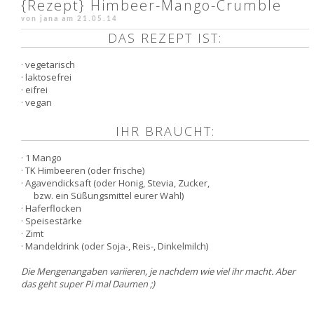
{Rezept} Himbeer-Mango-Crumble
von jana am
21.05.14
DAS REZEPT IST:
· vegetarisch
· laktosefrei
· eifrei
· vegan
IHR BRAUCHT:
· 1 Mango
· TK Himbeeren (oder frische)
· Agavendicksaft (oder Honig, Stevia, Zucker,
bzw. ein Süßungsmittel eurer Wahl)
· Haferflocken
· Speisestärke
· Zimt
· Mandeldrink (oder Soja-, Reis-, Dinkelmilch)
Die Mengenangaben variieren, je nachdem wie viel ihr macht. Aber
das geht super Pi mal Daumen ;)