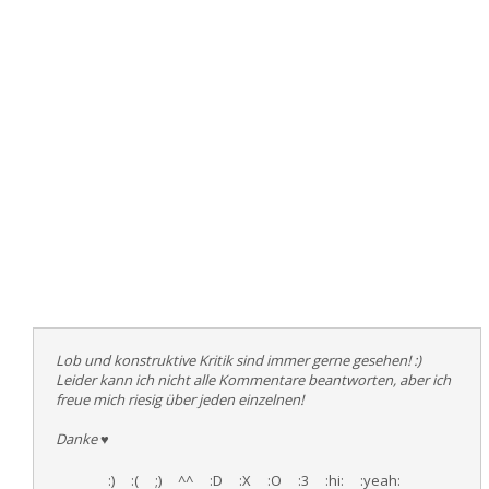
Lob und konstruktive Kritik sind immer gerne gesehen! :)
Leider kann ich nicht alle Kommentare beantworten, aber ich
freue mich riesig über jeden einzelnen!
Danke
♥
:)
:(
;)
^^
:D
:X
:O
:3
:hi:
:yeah: