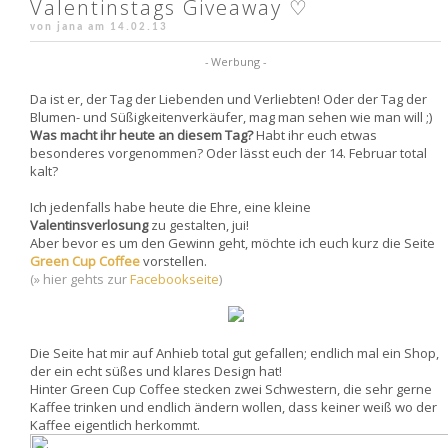
Valentinstags Giveaway ♡
von jana am
14.02.13
- Werbung -
Da ist er, der Tag der Liebenden und Verliebten! Oder der Tag der
Blumen- und Süßigkeitenverkäufer, mag man sehen wie man will ;)
Was macht ihr heute an diesem Tag?
Habt ihr euch etwas
besonderes vorgenommen? Oder lässt euch der 14. Februar total
kalt?
Ich jedenfalls habe heute die Ehre, eine kleine
Valentinsverlosung
zu gestalten, jui!
Aber bevor es um den Gewinn geht, möchte ich euch kurz die Seite
Green Cup Coffee
vorstellen.
(» hier gehts zur
Facebookseite
)
Die Seite hat mir auf Anhieb total gut gefallen; endlich mal ein Shop,
der ein echt süßes und klares Design hat!
Hinter Green Cup Coffee stecken zwei Schwestern, die sehr gerne
Kaffee trinken und endlich ändern wollen, dass keiner weiß wo der
Kaffee eigentlich herkommt.