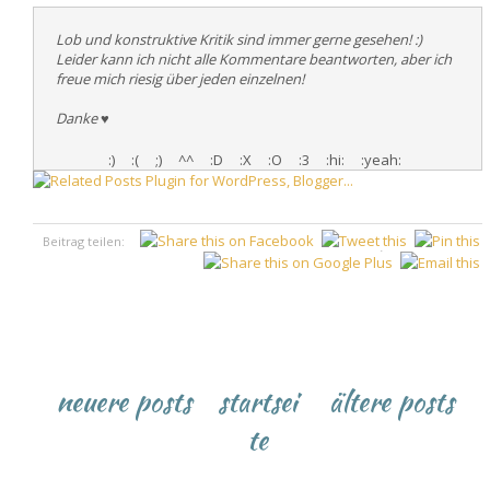
Lob und konstruktive Kritik sind immer gerne gesehen! :)
Leider kann ich nicht alle Kommentare beantworten, aber ich
freue mich riesig über jeden einzelnen!
Danke
♥
:)
:(
;)
^^
:D
:X
:O
:3
:hi:
:yeah:
Beitrag teilen:
♥
neuere posts
startsei
ältere posts
te