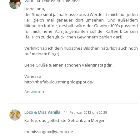
Vani
14. Februar 2013 um 20:27
Liebe Jana,
der Shop sieht ja mal klasse aus :) Werde ich mich auf jeden
Fall gleich mal genauer dort umsehen. Und außerdem
liiiiebe ich Kaffee, deshalb wäre der Gewinn 100% passend
für mich, hehe. Ach ja, gemahlen soll der Kaffee bitte sein
(falls ich zu den glücklichen Gewinnern zählen darf)
Verlinkt hab ich dein hübsches Bildchen natürlich auch noch
auf meinem Blog :)
Liebe Grüße & einen schönen Valentinstag dir,
Vanessa
http://thefabulousthing.blogspot.de/
Antworten
Loco & Miss Vanilla
14. Februar 2013 um 20:29
Kaffee, das göttlichste Getränk am Morgen!
themissingfox@yahoo.de