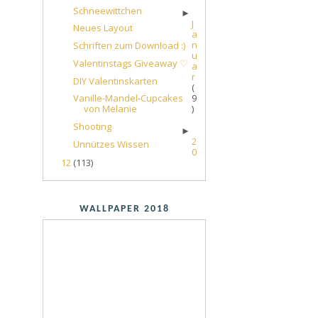
Schneewittchen
►
J
Neues Layout
a
n
Schriften zum Download :)
u
Valentinstags Giveaway ♡
a
r
DIY Valentinskarten
(
9
Vanille-Mandel-Cupcakes
)
von Melanie
Shooting
►
2
Unnützes Wissen
0
12
(113)
WALLPAPER 2018