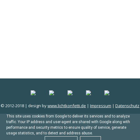
© 2012-2018 | design by
www.lichtkonfetti.de
|
Impressum
|
Datenschutz
This site uses cookies from Google to deliver its services and to analyze
traffic. Your IP address and user-agent are shared with Google along with
performance and security metrics to ensure quality of service, generate
usage statistics, and to detect and address abuse.