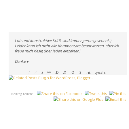
Lob und konstruktive Kritik sind immer gerne gesehen! :)
Leider kann ich nicht alle Kommentare beantworten, aber ich
freue mich riesig über jeden einzelnen!
Danke
♥
:)
:(
;)
^^
:D
:X
:O
:3
:hi:
:yeah:
Beitrag teilen:
♥