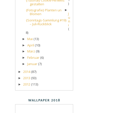
{Tutorial} Cookie-Hinweis
)
gestalten
{Fotografie} Planten un
►
J
Blomen
u
{Sonntags-Sammlung #19}
n
– Juli-Rückblick
i
(
8)
Mai
(13)
►
April
(10)
►
März
(9)
►
Februar
(6)
►
Januar
(7)
►
2014
(87)
►
2013
(93)
►
2012
(113)
►
WALLPAPER 2018