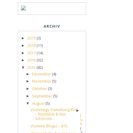
ARCHIV
2019
(3)
►
2018
(11)
►
2017
(14)
►
2016
(32)
►
2015
(82)
▼
Dezember
(4)
►
November
(5)
►
Oktober
(3)
►
September
(5)
►
August
(5)
▼
{Sonntags-Sammlung #20}
►
– Rückblick & das
J
Schönste...
u
li
{Yummy Blogs} – #15
(
7