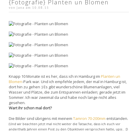
{Fotografie} Planten un Blomen
von jana am
10.08.15
Knapp 10 Monate ist es her, dass ich in Hamburg im
Planten un
Blomen
-Park war. Und ich empfehle jedem, der mal in Hamburg ist,
dort hin zu gehen :) Es gibt wunderschöne Blumenanlagen, viel
Wasser und Plätze, die zum Entspannen einladen; gerade jetzt im
Sommer. Ich war zweimal da und habe noch lange nicht alles
gesehen.
Wart ihr schon mal dort?
Die Bilder sind übrigens mit meinem
Tamron 70-200mm
entstanden.
(Und wir beachten jetzt mal nicht weiter die Tatsache, dass ich euch vor
anderthalb Jahren einen Post zu den Objektiven versprochen hatte, upsi.. :D