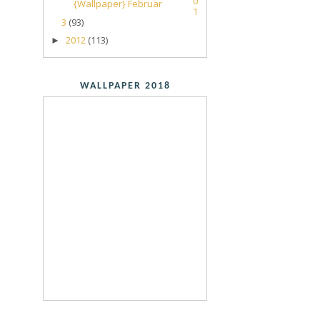
0
{Wallpaper} Februar
1
3
(93)
2012
(113)
►
WALLPAPER 2018