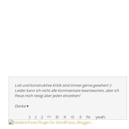
Lob und konstruktive Kritik sind immer gerne gesehen! :)
Leider kann ich nicht alle Kommentare beantworten, aber ich
freue mich riesig über jeden einzelnen!
Danke
♥
:)
:(
;)
^^
:D
:X
:O
:3
:hi:
:yeah: