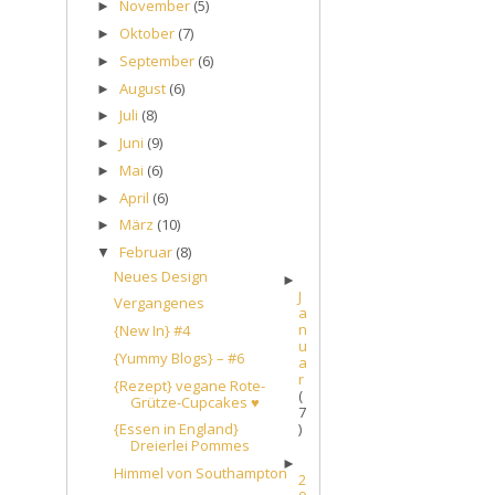
November
(5)
►
Oktober
(7)
►
September
(6)
►
August
(6)
►
Juli
(8)
►
Juni
(9)
►
Mai
(6)
►
April
(6)
►
März
(10)
►
Februar
(8)
▼
Neues Design
►
J
Vergangenes
a
n
{New In} #4
u
{Yummy Blogs} – #6
a
r
{Rezept} vegane Rote-
(
Grütze-Cupcakes ♥
7
)
{Essen in England}
Dreierlei Pommes
►
Himmel von Southampton
2