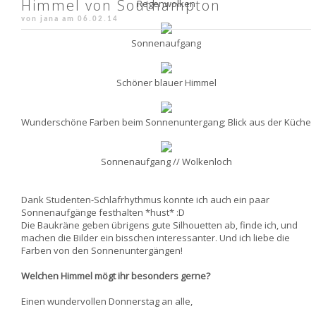
Himmel von Southampton
Regenwolken
von jana am
06.02.14
Sonnenaufgang
Schöner blauer Himmel
Wunderschöne Farben beim Sonnenuntergang; Blick aus der Küche
Sonnenaufgang // Wolkenloch
Dank Studenten-Schlafrhythmus konnte ich auch ein paar
Sonnenaufgänge festhalten *hust* :D
Die Baukräne geben übrigens gute Silhouetten ab, finde ich, und
machen die Bilder ein bisschen interessanter. Und ich liebe die
Farben von den Sonnenuntergängen!
Welchen Himmel mögt ihr besonders gerne?
Einen wundervollen Donnerstag an alle,