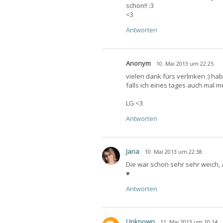
schön!! :3
<3
Antworten
Anonym
10. Mai 2013 um 22:25
vielen dank fürs verlinken :) ha
falls ich eines tages auch mal m
LG <3
Antworten
Jana
10. Mai 2013 um 22:38
Die war schon sehr sehr weich, a
♥
Antworten
Unknown
11. Mai 2013 um 10:14