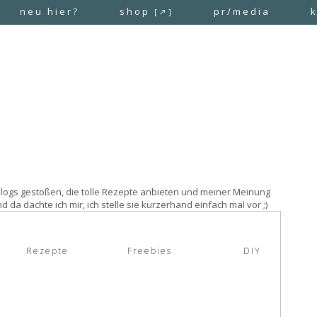
neu hier?
shop
pr/media
[↗]
e Blogs gestoßen, die tolle Rezepte anbieten und meiner Meinung
 da dachte ich mir, ich stelle sie kurzerhand einfach mal vor ;)
Rezepte
Freebies
DIY