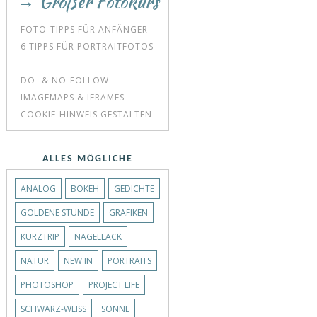
→ Großer Fotokurs
- FOTO-TIPPS FÜR ANFÄNGER
- 6 TIPPS FÜR PORTRAITFOTOS
- DO- & NO-FOLLOW
- IMAGEMAPS & IFRAMES
- COOKIE-HINWEIS GESTALTEN
ALLES MÖGLICHE
ANALOG
BOKEH
GEDICHTE
GOLDENE STUNDE
GRAFIKEN
KURZTRIP
NAGELLACK
NATUR
NEW IN
PORTRAITS
PHOTOSHOP
PROJECT LIFE
SCHWARZ-WEISS
SONNE