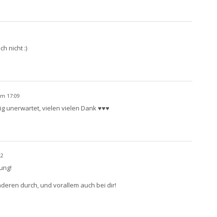
h nicht :)
um 17:09
llig unerwartet, vielen vielen Dank ♥♥♥
22
ung!
nderen durch, und vorallem auch bei dir!