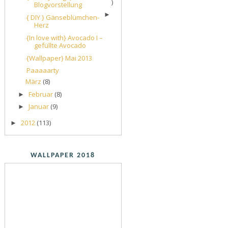
)
Blogvorstellung
►
{ DIY } Gänseblümchen-
Herz
{In love with} Avocado I –
gefüllte Avocado
{Wallpaper} Mai 2013
Paaaaarty
März
(8)
Februar
(8)
►
Januar
(9)
►
2012
(113)
►
WALLPAPER 2018