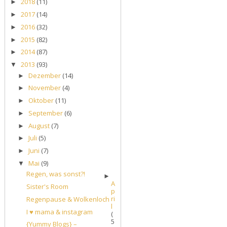
2018
(11)
►
2017
(14)
►
2016
(32)
►
2015
(82)
►
2014
(87)
►
2013
(93)
▼
Dezember
(14)
►
November
(4)
►
Oktober
(11)
►
September
(6)
►
August
(7)
►
Juli
(5)
►
Juni
(7)
►
Mai
(9)
▼
Regen, was sonst?!
►
A
Sister's Room
p
ri
Regenpause & Wolkenloch
l
I ♥ mama & instagram
(
5
{Yummy Blogs} –