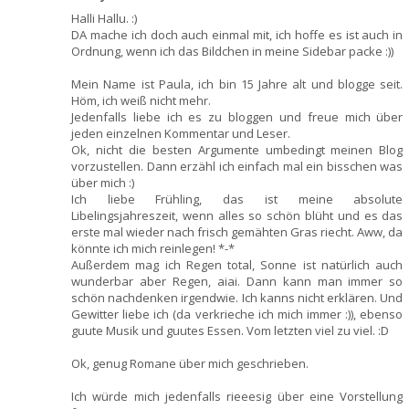
Halli Hallu. :)
DA mache ich doch auch einmal mit, ich hoffe es ist auch in
Ordnung, wenn ich das Bildchen in meine Sidebar packe :))
Mein Name ist Paula, ich bin 15 Jahre alt und blogge seit.
Höm, ich weiß nicht mehr.
Jedenfalls liebe ich es zu bloggen und freue mich über
jeden einzelnen Kommentar und Leser.
Ok, nicht die besten Argumente umbedingt meinen Blog
vorzustellen. Dann erzähl ich einfach mal ein bisschen was
über mich :)
Ich liebe Frühling, das ist meine absolute
Libelingsjahreszeit, wenn alles so schön blüht und es das
erste mal wieder nach frisch gemähten Gras riecht. Aww, da
könnte ich mich reinlegen! *-*
Außerdem mag ich Regen total, Sonne ist natürlich auch
wunderbar aber Regen, aiai. Dann kann man immer so
schön nachdenken irgendwie. Ich kanns nicht erklären. Und
Gewitter liebe ich (da verkrieche ich mich immer :)), ebenso
guute Musik und guutes Essen. Vom letzten viel zu viel. :D
Ok, genug Romane über mich geschrieben.
Ich würde mich jedenfalls rieeesig über eine Vorstellung