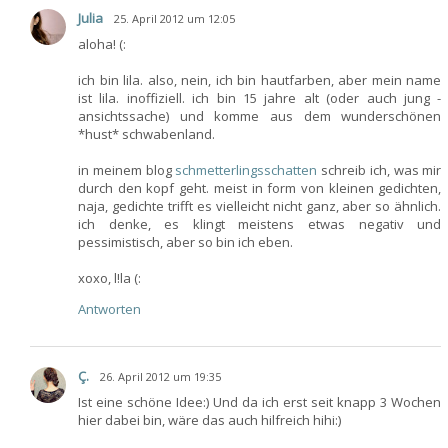
Julia
25. April 2012 um 12:05
aloha! (:
ich bin lila. also, nein, ich bin hautfarben, aber mein name
ist lila. inoffiziell. ich bin 15 jahre alt (oder auch jung -
ansichtssache) und komme aus dem wunderschönen
*hust* schwabenland.
in meinem blog
schmetterlingsschatten
schreib ich, was mir
durch den kopf geht. meist in form von kleinen gedichten,
naja, gedichte trifft es vielleicht nicht ganz, aber so ähnlich.
ich denke, es klingt meistens etwas negativ und
pessimistisch, aber so bin ich eben.
xoxo, l!la (:
Antworten
Ç.
26. April 2012 um 19:35
Ist eine schöne Idee:) Und da ich erst seit knapp 3 Wochen
hier dabei bin, wäre das auch hilfreich hihi:)