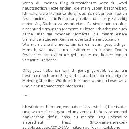
Wenn du meinen Blog durchstöberst, wirst du wohl
hauptsächlich Texte finden, die mein Leben beschreiben.
Ich halte viele Momente durch das Schreiben von Texten
fest, damit es mir in Erinnerung bleibt und es ist gleichzeitig
meine Art, Sachen zu verarbeiten. Es sind dadurch aber
nicht nur die traurigen Momente zu lesen! Ich schreibe auch
gerne über die schönen Momente, die manch einem
vielleicht ein Lächeln, Grinsen oder Lachen entlocken. ;)
Wie man vielleicht merkt, bin ich ein sehr.. gesprächiger
Mensch, was man auch desöfteren an meinen Texten
feststellen kann. Aber ich gebe mir Mühe, keinen Roman
von mir zu geben^^
Okey..jetzt habe ich wirklich genug geredet, schau am
besten einfach beim Blog vorbei und bilde dir eine eigene
Meinung über ihn. Würde mich freuen, wenn du Leser wirst
und einen Kommentar hinterlässt (:
~*~
Ich würde mich freuen, wenn du mich vorstellst :) Hier ist der
Link, wo ich die Blogvorstellung verlinkt habe & schon mal
dankeschön dafür, dass du meinen Blog überhaupt
angeschaut hast. (http://ans-ende-der-
zeit.blogspot.de/2012/04/wir-sitzen-auf-der-mittelebene-