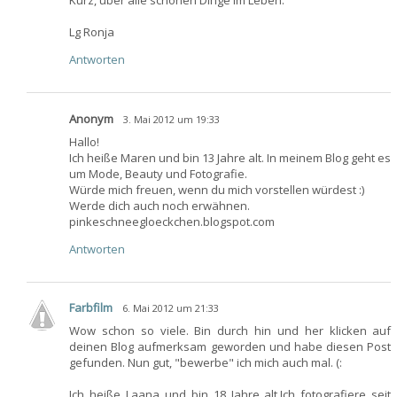
Kurz, über alle schönen Dinge im Leben.
Lg Ronja
Antworten
Anonym
3. Mai 2012 um 19:33
Hallo!
Ich heiße Maren und bin 13 Jahre alt. In meinem Blog geht es
um Mode, Beauty und Fotografie.
Würde mich freuen, wenn du mich vorstellen würdest :)
Werde dich auch noch erwähnen.
pinkeschneegloeckchen.blogspot.com
Antworten
Farbfilm
6. Mai 2012 um 21:33
Wow schon so viele. Bin durch hin und her klicken auf
deinen Blog aufmerksam geworden und habe diesen Post
gefunden. Nun gut, "bewerbe" ich mich auch mal. (:
Ich heiße Laana und bin 18 Jahre alt.Ich fotografiere seit