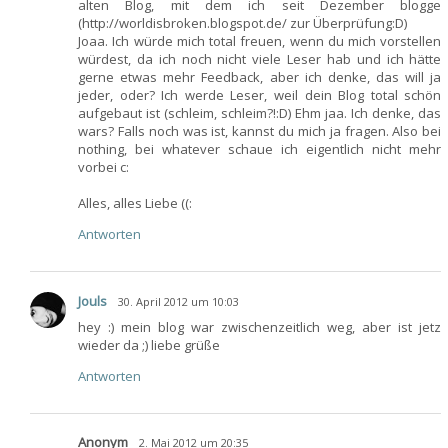
alten Blog, mit dem ich seit Dezember blogge
(http://worldisbroken.blogspot.de/ zur Überprüfung:D)
Joaa. Ich würde mich total freuen, wenn du mich vorstellen
würdest, da ich noch nicht viele Leser hab und ich hätte
gerne etwas mehr Feedback, aber ich denke, das will ja
jeder, oder? Ich werde Leser, weil dein Blog total schön
aufgebaut ist (schleim, schleim?!:D) Ehm jaa. Ich denke, das
wars? Falls noch was ist, kannst du mich ja fragen. Also bei
nothing, bei whatever schaue ich eigentlich nicht mehr
vorbei c:
Alles, alles Liebe ((:
Antworten
Jouls
30. April 2012 um 10:03
hey :) mein blog war zwischenzeitlich weg, aber ist jetz
wieder da ;) liebe grüße
Antworten
Anonym
2. Mai 2012 um 20:35