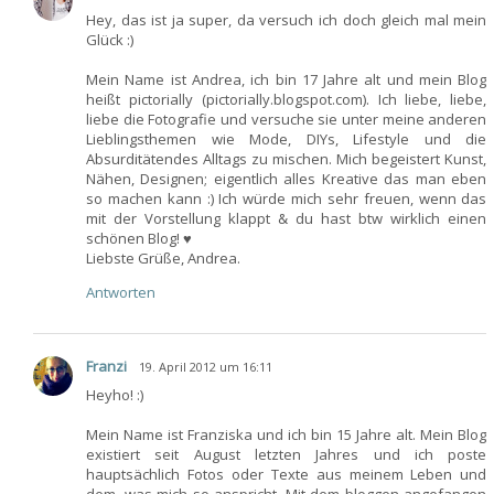
Hey, das ist ja super, da versuch ich doch gleich mal mein
Glück :)
Mein Name ist Andrea, ich bin 17 Jahre alt und mein Blog
heißt pictorially (pictorially.blogspot.com). Ich liebe, liebe,
liebe die Fotografie und versuche sie unter meine anderen
Lieblingsthemen wie Mode, DIYs, Lifestyle und die
Absurditätendes Alltags zu mischen. Mich begeistert Kunst,
Nähen, Designen; eigentlich alles Kreative das man eben
so machen kann :) Ich würde mich sehr freuen, wenn das
mit der Vorstellung klappt & du hast btw wirklich einen
schönen Blog! ♥
Liebste Grüße, Andrea.
Antworten
Franzi
19. April 2012 um 16:11
Heyho! :)
Mein Name ist Franziska und ich bin 15 Jahre alt. Mein Blog
existiert seit August letzten Jahres und ich poste
hauptsächlich Fotos oder Texte aus meinem Leben und
dem, was mich so anspricht. Mit dem bloggen angefangen