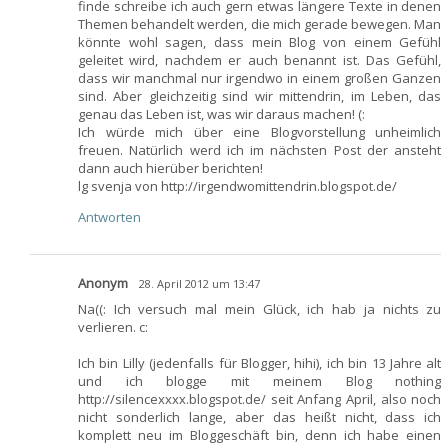
finde schreibe ich auch gern etwas längere Texte in denen
Themen behandelt werden, die mich gerade bewegen. Man
könnte wohl sagen, dass mein Blog von einem Gefühl
geleitet wird, nachdem er auch benannt ist. Das Gefühl,
dass wir manchmal nur irgendwo in einem großen Ganzen
sind. Aber gleichzeitig sind wir mittendrin, im Leben, das
genau das Leben ist, was wir daraus machen! (:
Ich würde mich über eine Blogvorstellung unheimlich
freuen. Natürlich werd ich im nächsten Post der ansteht
dann auch hierüber berichten!
lg svenja von http://irgendwomittendrin.blogspot.de/
Antworten
Anonym
28. April 2012 um 13:47
Na((: Ich versuch mal mein Glück, ich hab ja nichts zu
verlieren. c:
Ich bin Lilly (jedenfalls für Blogger, hihi), ich bin 13 Jahre alt
und ich blogge mit meinem Blog nothing
http://silencexxxx.blogspot.de/ seit Anfang April, also noch
nicht sonderlich lange, aber das heißt nicht, dass ich
komplett neu im Bloggeschäft bin, denn ich habe einen