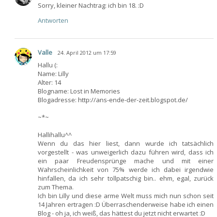
Sorry, kleiner Nachtrag: ich bin 18. :D
Antworten
Valle
24. April 2012 um 17:59
Hallu (:
Name: Lilly
Alter: 14
Blogname: Lost in Memories
Blogadresse: http://ans-ende-der-zeit.blogspot.de/
~*~
Hallihallu^^
Wenn du das hier liest, dann wurde ich tatsächlich
vorgestellt - was unweigerlich dazu führen wird, dass ich
ein paar Freudensprünge mache und mit einer
Wahrscheinlichkeit von 75% werde ich dabei irgendwie
hinfallen, da ich sehr tollpatschig bin.. ehm, egal, zurück
zum Thema.
Ich bin Lilly und diese arme Welt muss mich nun schon seit
14 Jahren ertragen :D Überraschenderweise habe ich einen
Blog - oh ja, ich weiß, das hättest du jetzt nicht erwartet :D