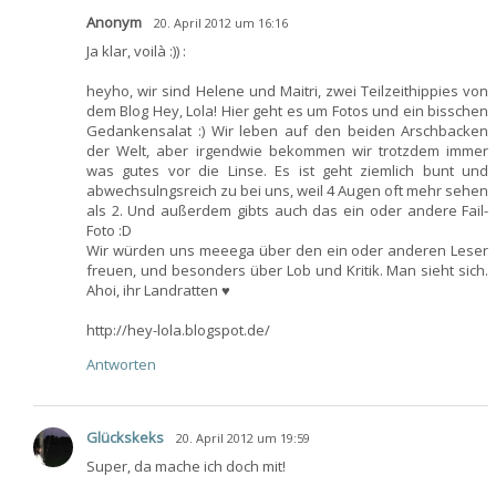
Anonym
20. April 2012 um 16:16
Ja klar, voilà :)) :
heyho, wir sind Helene und Maitri, zwei Teilzeithippies von
dem Blog Hey, Lola! Hier geht es um Fotos und ein bisschen
Gedankensalat :) Wir leben auf den beiden Arschbacken
der Welt, aber irgendwie bekommen wir trotzdem immer
was gutes vor die Linse. Es ist geht ziemlich bunt und
abwechsulngsreich zu bei uns, weil 4 Augen oft mehr sehen
als 2. Und außerdem gibts auch das ein oder andere Fail-
Foto :D
Wir würden uns meeega über den ein oder anderen Leser
freuen, und besonders über Lob und Kritik. Man sieht sich.
Ahoi, ihr Landratten ♥
http://hey-lola.blogspot.de/
Antworten
Glückskeks
20. April 2012 um 19:59
Super, da mache ich doch mit!