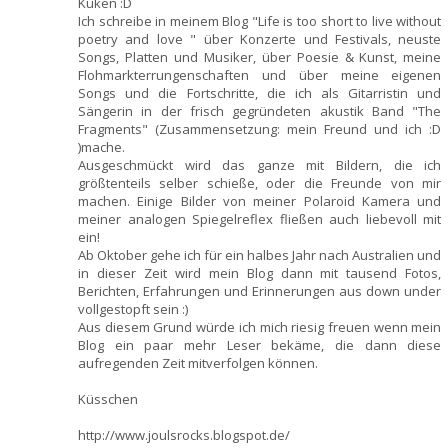
Küken :D
Ich schreibe in meinem Blog "Life is too short to live without
poetry and love " über Konzerte und Festivals, neuste
Songs, Platten und Musiker, über Poesie & Kunst, meine
Flohmarkterrungenschaften und über meine eigenen
Songs und die Fortschritte, die ich als Gitarristin und
Sängerin in der frisch gegründeten akustik Band "The
Fragments" (Zusammensetzung: mein Freund und ich :D
)mache.
Ausgeschmückt wird das ganze mit Bildern, die ich
größtenteils selber schieße, oder die Freunde von mir
machen. Einige Bilder von meiner Polaroid Kamera und
meiner analogen Spiegelreflex fließen auch liebevoll mit
ein!
Ab Oktober gehe ich für ein halbes Jahr nach Australien und
in dieser Zeit wird mein Blog dann mit tausend Fotos,
Berichten, Erfahrungen und Erinnerungen aus down under
vollgestopft sein :)
Aus diesem Grund würde ich mich riesig freuen wenn mein
Blog ein paar mehr Leser bekäme, die dann diese
aufregenden Zeit mitverfolgen können.
Küsschen
http://www.joulsrocks.blogspot.de/