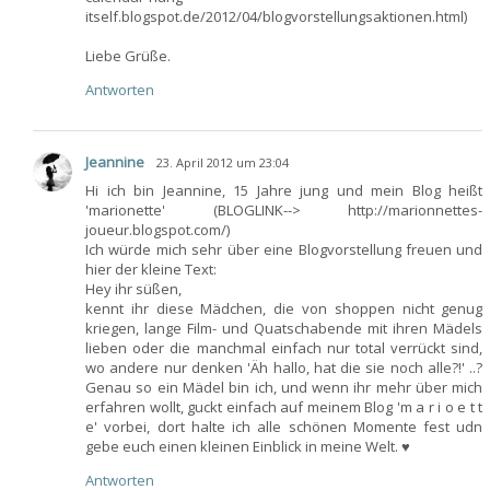
itself.blogspot.de/2012/04/blogvorstellungsaktionen.html)
Liebe Grüße.
Antworten
Jeannine
23. April 2012 um 23:04
Hi ich bin Jeannine, 15 Jahre jung und mein Blog heißt
'marionette' (BLOGLINK--> http://marionnettes-
joueur.blogspot.com/)
Ich würde mich sehr über eine Blogvorstellung freuen und
hier der kleine Text:
Hey ihr süßen,
kennt ihr diese Mädchen, die von shoppen nicht genug
kriegen, lange Film- und Quatschabende mit ihren Mädels
lieben oder die manchmal einfach nur total verrückt sind,
wo andere nur denken 'Äh hallo, hat die sie noch alle?!' ..?
Genau so ein Mädel bin ich, und wenn ihr mehr über mich
erfahren wollt, guckt einfach auf meinem Blog 'm a r i o e t t
e' vorbei, dort halte ich alle schönen Momente fest udn
gebe euch einen kleinen Einblick in meine Welt. ♥
Antworten