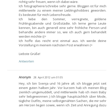
richtig sehr freuen, wenn ich dabei wäre.
Ich fotographiere/schreibe sehr gerne. Bloggen ist für mich
mittlerweile zu einem meiner Lieblingshobbies geworden.
Es bedeutet für mich Lebensfreude.
Ich liebe den Sommer, verregnete, goldene
Frühlingsabende und Großstädte. Ich lerne gerne Leute
kennen, bin auch generell eine sehr fröhliche Person und
behandle andere immer so, wie ich auch gern behandelt
werden möchte ((=
Ich hoffe das reicht erst einmal aus. Ich werde deine
Vorstellung in meinem nächsten Post erwähnen (=
Liebste Grüße!
Antworten
Anonym
28. April 2012 um 01:05
Hey, ich bin Svenja und 16 Jahre alt. ich blogge jetzt seit
einem guten halben Jahr. Vor kurzem hab ich meinen Blog
ziemlich umgemuddelt, und mittlerweile hab ich mein Baby
sehr liebgewonnen ;) Ich blogge hauptsächlich über Mode,
tägliche Outfits, meine selbstgenähten Sachen, die mir sehr
am Herzen liegen sowie, wenn ich Zeit und Anregung dazu