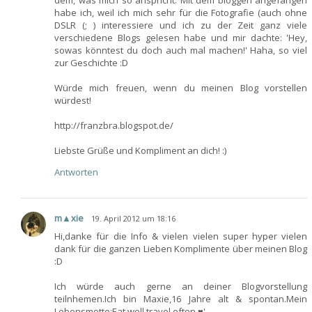
habe ich, weil ich mich sehr für die Fotografie (auch ohne
DSLR (; ) interessiere und ich zu der Zeit ganz viele
verschiedene Blogs gelesen habe und mir dachte: 'Hey,
sowas könntest du doch auch mal machen!' Haha, so viel
zur Geschichte :D
Würde mich freuen, wenn du meinen Blog vorstellen
würdest!
http://franzbra.blogspot.de/
Liebste Grüße und Kompliment an dich! :)
Antworten
m▲xie
19. April 2012 um 18:16
Hi,danke für die Info & vielen vielen super hyper vielen
dank für die ganzen Lieben Komplimente über meinen Blog
:D
Ich würde auch gerne an deiner Blogvorstellung
teilnhemen.Ich bin Maxie,16 Jahre alt & spontan.Mein
Lebensmotto:Eat well,travel often ♥'.