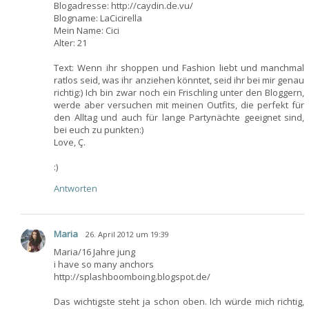
Blogadresse: http://caydin.de.vu/
Blogname: LaCicirella
Mein Name: Cici
Alter: 21
Text: Wenn ihr shoppen und Fashion liebt und manchmal
ratlos seid, was ihr anziehen könntet, seid ihr bei mir genau
richtig:) Ich bin zwar noch ein Frischling unter den Bloggern,
werde aber versuchen mit meinen Outfits, die perfekt für
den Alltag und auch für lange Partynächte geeignet sind,
bei euch zu punkten:)
Love, Ç.
:)
Antworten
Maria
26. April 2012 um 19:39
Maria/16 Jahre jung
i have so many anchors
http://splashboomboing.blogspot.de/
Das wichtigste steht ja schon oben. Ich würde mich richtig,