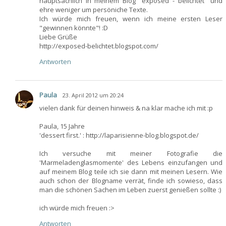
hauptsächlich in meinem Blog "exposed - belichtet" und
ehre weniger um persöniche Texte.
Ich würde mich freuen, wenn ich meine ersten Leser
"gewinnen könnte"! :D
Liebe Grüße
http://exposed-belichtet.blogspot.com/
Antworten
Paula
23. April 2012 um 20:24
vielen dank für deinen hinweis & na klar mache ich mit :p
Paula, 15 Jahre
'dessert first.' : http://laparisienne-blog.blogspot.de/
Ich versuche mit meiner Fotografie die
'Marmeladenglasmomente' des Lebens einzufangen und
auf meinem Blog teile ich sie dann mit meinen Lesern. Wie
auch schon der Blogname verrät, finde ich sowieso, dass
man die schönen Sachen im Leben zuerst genießen sollte :)
ich würde mich freuen :>
Antworten