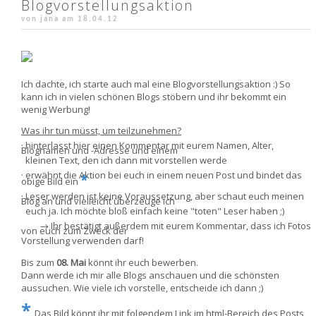
Blogvorstellungsaktion
von jana am
18.04.12
Ich dachte, ich starte auch mal eine Blogvorstellungsaktion :) So
kann ich in vielen schönen Blogs stöbern und ihr bekommt ein
wenig Werbung!
Was ihr tun müsst, um teilzunehmen?
· hinterlasst hier einen Kommentar mit eurem Namen, Alter,
Blognamen und -Adresse und einem
kleinen Text, den ich dann mit vorstellen werde
· erwähnt die Aktion bei euch in einem neuen Post und bindet das
*
obige Bild ein
· Leser werden ist keine Voraussetzung, aber schaut euch meinen
Blog an und vielleicht überzeuge ich
euch ja. Ich möchte bloß einfach keine "toten" Leser haben ;)
→ Ihr bestätigt außerdem mit eurem Kommentar, dass ich Fotos
von euch zum Zweck der
Vorstellung verwenden darf!
Bis zum
08. Mai
könnt ihr euch bewerben.
Dann werde ich mir alle Blogs anschauen und die schönsten
aussuchen. Wie viele ich vorstelle, entscheide ich dann ;)
*
Das Bild könnt ihr mit folgendem Link im html-Bereich des Posts