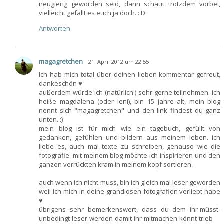
neugierig geworden seid, dann schaut trotzdem vorbei,
vielleicht gefällt es euch ja doch. :'D
Antworten
magagretchen
21. April 2012 um 22:55
Ich hab mich total über deinen lieben kommentar gefreut,
dankeschön ♥
außerdem würde ich (natürlich!) sehr gerne teilnehmen. ich
heiße magdalena (oder leni), bin 15 jahre alt, mein blog
nennt sich "magagretchen" und den link findest du ganz
unten. :)
mein blog ist für mich wie ein tagebuch, gefüllt von
gedanken, gefühlen und bildern aus meinem leben. ich
liebe es, auch mal texte zu schreiben, genauso wie die
fotografie. mit meinem blog möchte ich inspirieren und den
ganzen verrückten kram in meinem kopf sortieren.
auch wenn ich nicht muss, bin ich gleich mal leser geworden
weil ich mich in deine grandiosen fotografien verliebt habe
♥
übrigens sehr bemerkenswert, dass du dem ihr-müsst-
unbedingt-leser-werden-damit-ihr-mitmachen-könnt-trieb