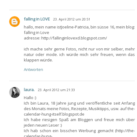
falling in LOVE
23. April 2012 um 20:51
hallo, mein name istJoeline-Patricia, bin süsse 16, mein blog:
falling in Love
adresse: http://fallinginlovexd.blogspot.com/
ich mache sehr gerne Fotos, nicht nur von mir selber, mehr
natur oder mode. ich würde mich sehr freuen, wenn das
klappen würde.
Antworten
laura.
23. April 2012 um 21:33
Hallo :)
Ich bin Laura, 18 Jahre jung und veröffentliche seit Anfang
des Monats meine Fotos, Rezepte, Musiktipps, usw. auf the-
calendar-hung-itself.blogspot.de
Ich habe riesigen Spaß am Bloggen und freue mich über
jeden neuen Leser :)
Ich hab schon ein bisschen Werbung gemacht (http://the-
calendar-hung-