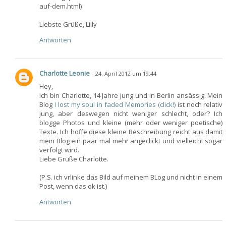
auf-dem.html)
Liebste Grüße, Lilly
Antworten
Charlotte Leonie
24. April 2012 um 19:44
Hey,
ich bin Charlotte, 14 Jahre jung und in Berlin ansässig. Mein
Blog
I lost my soul in faded Memories (click!)
ist noch relativ
jung, aber deswegen nicht weniger schlecht, oder? Ich
blogge Photos und kleine (mehr oder weniger poetische)
Texte. Ich hoffe diese kleine Beschreibung reicht aus damit
mein Blog ein paar mal mehr angeclickt und vielleicht sogar
verfolgt wird.
Liebe Grüße Charlotte.
(P.S. ich vrlinke das Bild auf meinem BLog und nicht in einem
Post, wenn das ok ist.)
Antworten