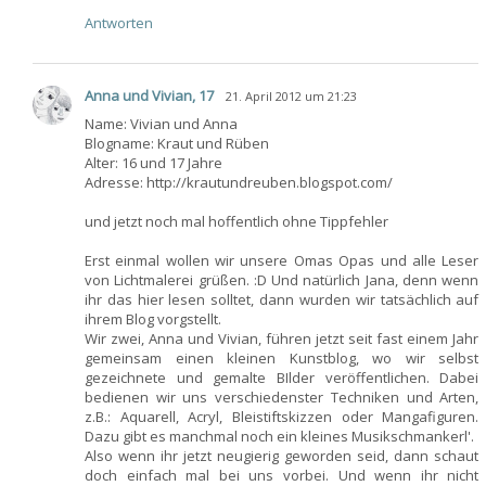
Antworten
Anna und Vivian, 17
21. April 2012 um 21:23
Name: Vivian und Anna
Blogname: Kraut und Rüben
Alter: 16 und 17 Jahre
Adresse: http://krautundreuben.blogspot.com/
und jetzt noch mal hoffentlich ohne Tippfehler
Erst einmal wollen wir unsere Omas Opas und alle Leser
von Lichtmalerei grüßen. :D Und natürlich Jana, denn wenn
ihr das hier lesen solltet, dann wurden wir tatsächlich auf
ihrem Blog vorgstellt.
Wir zwei, Anna und Vivian, führen jetzt seit fast einem Jahr
gemeinsam einen kleinen Kunstblog, wo wir selbst
gezeichnete und gemalte BIlder veröffentlichen. Dabei
bedienen wir uns verschiedenster Techniken und Arten,
z.B.: Aquarell, Acryl, Bleistiftskizzen oder Mangafiguren.
Dazu gibt es manchmal noch ein kleines Musikschmankerl'.
Also wenn ihr jetzt neugierig geworden seid, dann schaut
doch einfach mal bei uns vorbei. Und wenn ihr nicht