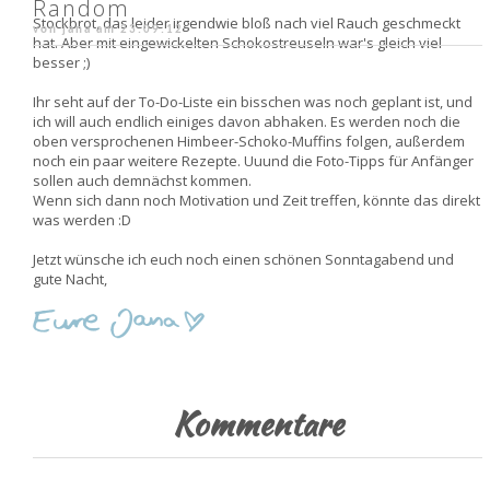
Random
Stockbrot, das leider irgendwie bloß nach viel Rauch geschmeckt
von jana am
23.09.12
hat. Aber mit eingewickelten Schokostreuseln war's gleich viel
besser ;)
Ihr seht auf der To-Do-Liste ein bisschen was noch geplant ist, und
ich will auch endlich einiges davon abhaken. Es werden noch die
oben versprochenen Himbeer-Schoko-Muffins folgen, außerdem
noch ein paar weitere Rezepte. Uuund die Foto-Tipps für Anfänger
sollen auch demnächst kommen.
Wenn sich dann noch Motivation und Zeit treffen, könnte das direkt
was werden :D
Jetzt wünsche ich euch noch einen schönen Sonntagabend und
gute Nacht,
Kommentare