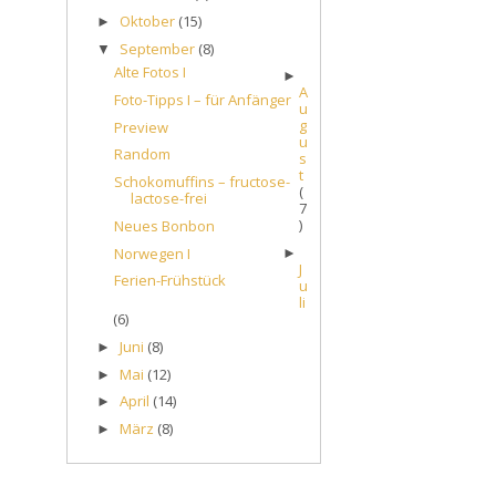
Oktober
(15)
►
September
(8)
▼
Alte Fotos I
►
A
Foto-Tipps I – für Anfänger
u
g
Preview
u
Random
s
t
Schokomuffins – fructose-
(
lactose-frei
7
)
Neues Bonbon
Norwegen I
►
J
Ferien-Frühstück
u
li
(6)
Juni
(8)
►
Mai
(12)
►
April
(14)
►
März
(8)
►