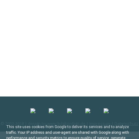
© 2012-2018 | design by
www.lichtkonfetti.de
|
Impressum
|
Datenschutz
This site uses cookies from Google to deliver its services and to analyze
traffic. Your IP address and user-agent are shared with Google along with
performance and security metrics to ensure quality of service, generate