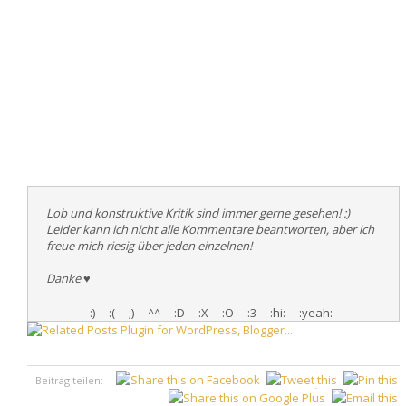
Lob und konstruktive Kritik sind immer gerne gesehen! :)
Leider kann ich nicht alle Kommentare beantworten, aber ich
freue mich riesig über jeden einzelnen!
Danke
♥
:)
:(
;)
^^
:D
:X
:O
:3
:hi:
:yeah:
Beitrag teilen:
♥