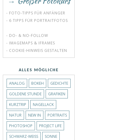
→ Großer Fotokurs
- FOTO-TIPPS FÜR ANFÄNGER
- 6 TIPPS FÜR PORTRAITFOTOS
- DO- & NO-FOLLOW
- IMAGEMAPS & IFRAMES
- COOKIE-HINWEIS GESTALTEN
ALLES MÖGLICHE
ANALOG
BOKEH
GEDICHTE
GOLDENE STUNDE
GRAFIKEN
KURZTRIP
NAGELLACK
NATUR
NEW IN
PORTRAITS
PHOTOSHOP
PROJECT LIFE
SCHWARZ-WEISS
SONNE