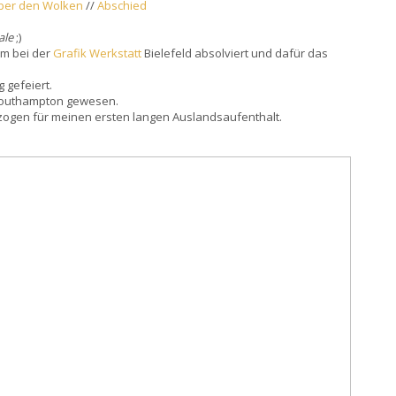
ber den Wolken
//
Abschied
ale
;)
um bei der
Grafik Werkstatt
Bielefeld absolviert und dafür das
 gefeiert.
n Southampton gewesen.
gezogen für meinen ersten langen Auslandsaufenthalt.