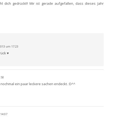
l dich gedrückt!! Mir ist gerade aufgefallen, dass dieses Jahr
013 um 17:23
rück ♥
:50
 nochmal ein paar leckere sachen endeckt. :D^^
14:07