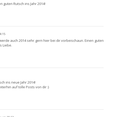
nen guten Rutsch ins Jahr 2014!
4:15
h werde auch 2014 sehr gern hier bei dir vorbeischaun. Einen guten
s Liebe.
sch ins neue Jahr 2014!
erhin auf tolle Posts von dir :)