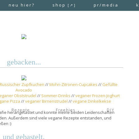
neu hier?
shop
pr/media
[↗]
gebacken...
Russischer Zupfkuchen
//
Mohn-Zitronen-Cupcakes
//
Gefüllte
Avocado
eganer Obststrudel
//
Sommer-Drinks
//
veganer Frozen-Joghurt
gane Pizza
//
veganer Birnenstrudel
//
vegane Dinkelkekse
Rezepte
Freebies
DIY
rafie herangetastet und konnte meine beiden Leidenschaften
nden. Außerdem sind viele vegane Rezepte entstanden, und
ßen :)
und gebastelt.