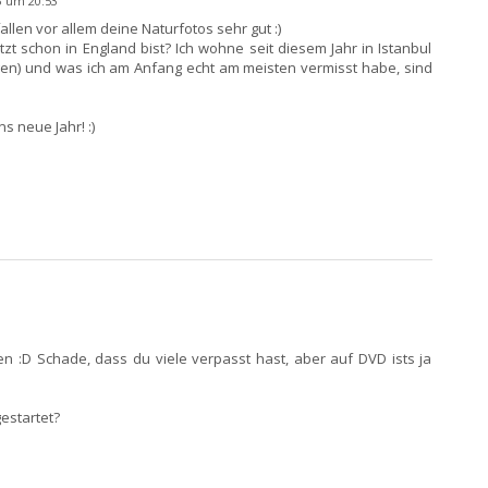
 um 20:53
fallen vor allem deine Naturfotos sehr gut :)
tzt schon in England bist? Ich wohne seit diesem Jahr in Istanbul
gen) und was ich am Anfang echt am meisten vermisst habe, sind
s neue Jahr! :)
hen :D Schade, dass du viele verpasst hast, aber auf DVD ists ja
gestartet?