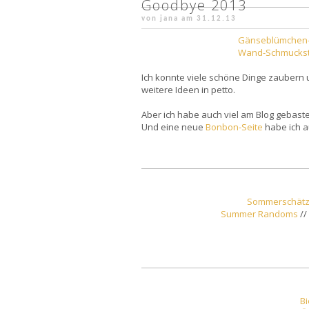
Goodbye 2013
von jana am
31.12.13
Gänseblümchen
Wand-Schmucks
Ich konnte viele schöne Dinge zaubern u
weitere Ideen in petto.
Aber ich habe auch viel am Blog gebast
Und eine neue
Bonbon-Seite
habe ich a
Sommerschät
Summer Randoms
//
Bi