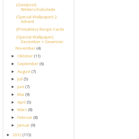
{Gastpost}
Winterschokolade
{Special-Wallpaper} 2.
Advent
{Printables} Recipe Cards
{Special-Wallpaper}
Dezember + Gewinner
November
(4)
Oktober
(11)
►
September
(6)
►
August
(7)
►
Juli
(5)
►
Juni
(7)
►
Mai
(9)
►
April
(5)
►
März
(8)
►
Februar
(8)
►
Januar
(9)
►
2012
(113)
►