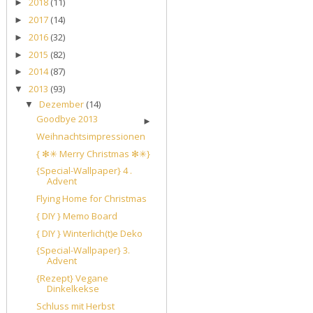
2018
(11)
►
2017
(14)
►
2016
(32)
►
2015
(82)
►
2014
(87)
►
2013
(93)
▼
Dezember
(14)
▼
Goodbye 2013
►
Weihnachtsimpressionen
{ ✻✳ Merry Christmas ✻✳}
{Special-Wallpaper} 4 .
Advent
Flying Home for Christmas
{ DIY } Memo Board
{ DIY } Winterlich(t)e Deko
{Special-Wallpaper} 3.
Advent
{Rezept} Vegane
Dinkelkekse
Schluss mit Herbst