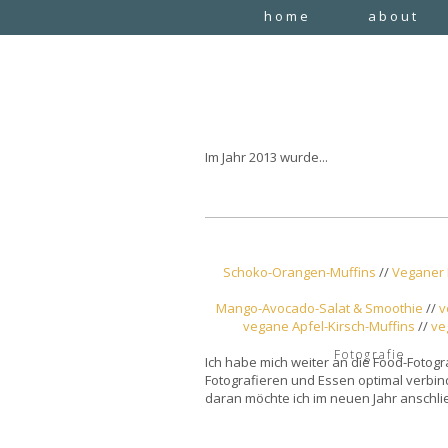
home
about
Im Jahr 2013 wurde...
Schoko-Orangen-Muffins
//
Veganer 
Mango-Avocado-Salat & Smoothie
//
v
vegane Apfel-Kirsch-Muffins
//
ve
Fotografie
Ich habe mich weiter an die Food-Fotog
Fotografieren und Essen optimal verbi
daran möchte ich im neuen Jahr anschlie