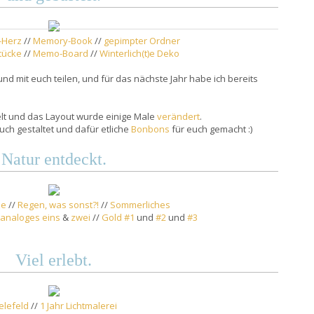
-Herz
//
Memory-Book
//
gepimpter Ordner
tücke
//
Memo-Board
//
Winterlich(t)e Deko
nd mit euch teilen, und für das nächste Jahr habe ich bereits
elt und das Layout wurde einige Male
verändert
.
uch gestaltet und dafür etliche
Bonbons
für euch gemacht :)
Natur entdeckt.
ze
//
Regen, was sonst?!
//
Sommerliches
analoges eins
&
zwei
//
Gold #1
und
#2
und
#3
Viel erlebt.
elefeld
//
1 Jahr Lichtmalerei