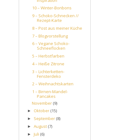
Inspiration
10 – Winter-Bonbons
9 – Schoko-Schnecken //
Rezept-Karte
8 – Post aus meiner Küche
7 – Blogvorstellung
6 – Vegane Schoko-
Schneeflocken
5 – Herbstfarben
4 – Heiße Zitrone
3 – Lichterketten-
Fensterdeko
2 – Weihnachtskarten
1 – Birnen-Mandel-
Pancakes
November
(9)
Oktober
(15)
►
September
(8)
►
August
(7)
►
Juli
(6)
►