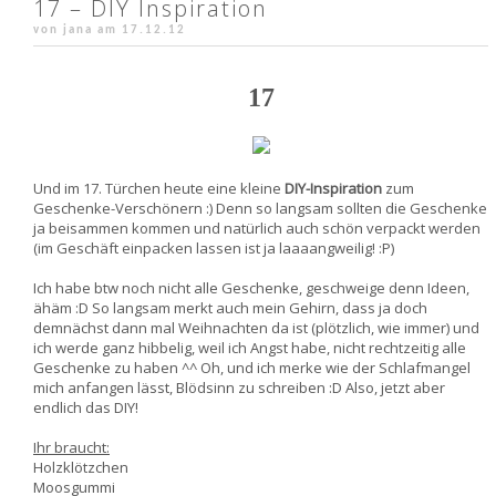
17 – DIY Inspiration
von jana am
17.12.12
17
Und im 17. Türchen heute eine kleine
DIY-Inspiration
zum
Geschenke-Verschönern :) Denn so langsam sollten die Geschenke
ja beisammen kommen und natürlich auch schön verpackt werden
(im Geschäft einpacken lassen ist ja laaaangweilig! :P)
Ich habe btw noch nicht alle Geschenke, geschweige denn Ideen,
ähäm :D So langsam merkt auch mein Gehirn, dass ja doch
demnächst dann mal Weihnachten da ist (plötzlich, wie immer) und
ich werde ganz hibbelig, weil ich Angst habe, nicht rechtzeitig alle
Geschenke zu haben ^^ Oh, und ich merke wie der Schlafmangel
mich anfangen lässt, Blödsinn zu schreiben :D Also, jetzt aber
endlich das DIY!
Ihr braucht:
Holzklötzchen
Moosgummi