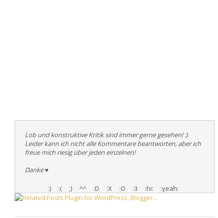
Lob und konstruktive Kritik sind immer gerne gesehen! :)
Leider kann ich nicht alle Kommentare beantworten, aber ich
freue mich riesig über jeden einzelnen!
Danke
♥
:)
:(
;)
^^
:D
:X
:O
:3
:hi:
:yeah: